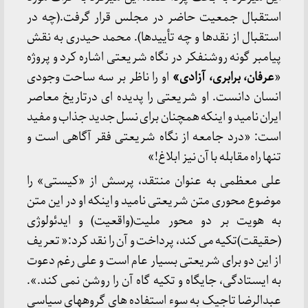
استقبال جمعیت حاضر در مجلس قرار گرفت.(چه در
استقبال از نقدها و چه تأییدها). محمد حیدری به نقش
پیامبر گونه روشنفکر در نگاه شریعتی اشاره کرد و پروژه
«
عرفان، برابری، آزادی»
او را ناظر بر سه ساحت وجودی
انسان دانست. او شریعتی را پدیده ای درتاریخ معاصر
ایران نامید و اینکه همچنان برای نسل جدید جذاب و مفید
است: «درد جامعه از نگاه شریعتی فقر آگاهی است و
تنها راه مقابله با آن نیز ابلاغ!»
علی معظمی به عنوان منتقد، پرسش از «کیستی» را
موضوع محوری متن شریعتی نامید و اینکه او در این متن
به هویت بر دو محور ملیت(واقعیت) و ایدئولوژی
(حقیقت)تکیه می کند، پرداخت و آن را نقد کرد:« تعریف
از این دو برای شریعتی بسیار عام است و علی رغم دعوت
به ایستادگی، جایگاه و تکیه گاه آن را روشن نمی کند.».
عبدالرضا تاجیک به سوء استفاده های گروههای سیاسی