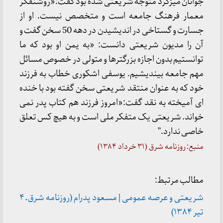
جوانان میزگرد متوجه شریعتی شده بود گفت:«روشنفکر
معمار فرهنگ جامعه است و متخصص نیست. او از
جسارت و گستاخی در اندیشیدن در دهه 50 سخن گفت و
آن را مدیون شریعتی دانست: «به یمن او بود که ما
توانستیم بدون اجازه بزرگترها و متولی در خصوص مسائل
مهم جامعه بیندیشیم. یوسفی اشکوری خطاب به فرزند
خود که به عنوان منتقد شریعتی سخن گفته بود با خنده
ای آمیخته به نقد گفت:«امروز فرزند هم کتاب پدر نمی
خواند. شریعتی یک متفکر ملی است و به هیچ کس تعلق
خاصی ندارد.”
منبع: روزنامه شرق (۳۱ خرداد ۱۳۸۴)
مطالب مرتبط:
شریعتی و عرصه عمومی | مسعود پدرام (روزنامه شرق ـ ۴
تیر ۱۳۸۴)