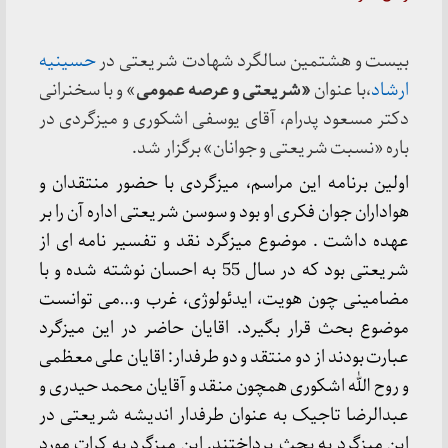
بیست و هشتمین سالگرد شهادت شریعتی در
حسینیه
ارشاد
،با عنوان
«شریعتی و عرصه عمومی
» و با سخنرانی
دکتر مسعود پدرام، آقای یوسفی اشکوری و میزگردی در
باره «نسبت شریعتی و جوانان» برگزار شد.
اولین برنامه این مراسم، میزگردی با حضور منتقدان و
هواداران جوان فکری او بود و سوسن شریعتی اداره آن را بر
عهده داشت . موضوع میزگرد نقد و تفسیر نامه ای از
شریعتی بود که در سال 55 به احسان نوشته شده و با
مضامینی چون هویت، ایدئولوژی، غرب و…می توانست
موضوع بحث قرار بگیرد. اقایان حاضر در این میزگرد
عبارت بودند از دو منتقد و دو طرفدار: اقایان علی معظمی
و روح الله اشکوری همچون منقد و آقایان محمد حیدری و
عبدالرضا تاجیک به عنوان طرفدار اندیشه شریعتی در
این میزگرد به بحث پرداختند. این میزگرد به کرات مورد