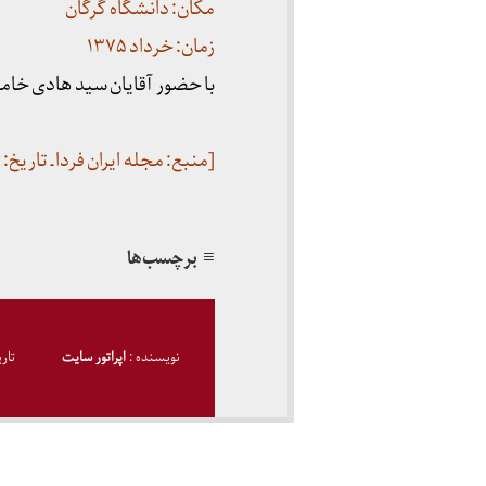
مکان: دانشگاه گرگان
زمان: خرداد ۱۳۷۵
با حضور آقایان سید هادی خام
[منبع: مجله ایران فردا ـ تاریخ: ۲۶ تیر ۱۳۷۵]
≡ برچسب‌ها
نویسنده :
اپراتور سایت
تار