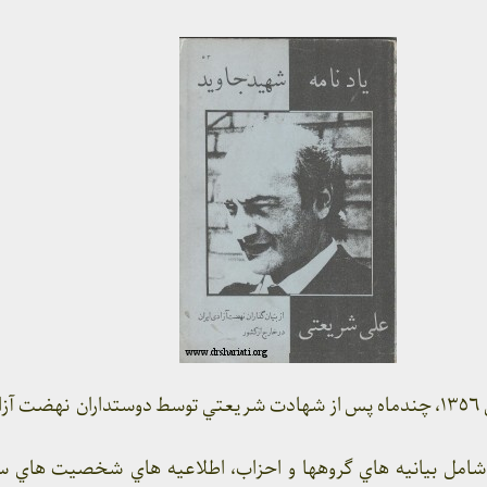
يادنامه ” شهيد جاويد” در سال ١٣٥٦، چندماه پس از شهادت شريعتي توسط دوستداران نه
 در ١٤٦ صفحه و شامل بيانيه هاي گروهها و احزاب، اطلاعيه هاي شخصيت ه