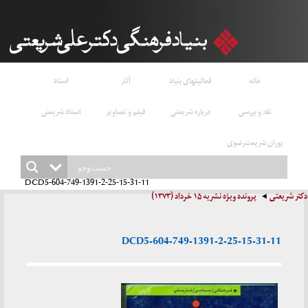
خانه
فعالیتهای بنیاد
آثار
اسناد
نقد و بررسی
درباره شریعتی
فیلم و تصاویر
استاد شریعتی
پوران شریعت‌رضوی
604-749-1391-2-25-15-31-11-DCD5
دکتر شریعتی
پرونده ویژه نشریه ۱۵ خرداد (۱۳۷۳)
604-749-1391-2-25-15-31-11-DCD5