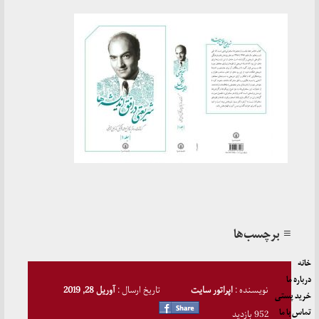
≡ برچسب‌ها
خانه
درباره ما
نویسنده :
اپراتور سایت
تاریخ ارسال :
آوریل 28, 2019
خرید پستی
تماس با ما
952 بازدید