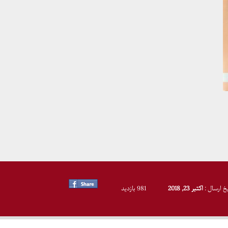
یخ ارسال :
اکتبر 23, 2018
981 بازدید