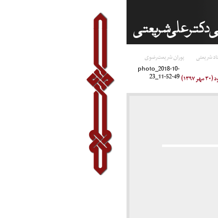
اد شریعتی
پوران شریعت‌رضوی
photo_2018-10-
23_11-52-49
۱۳)