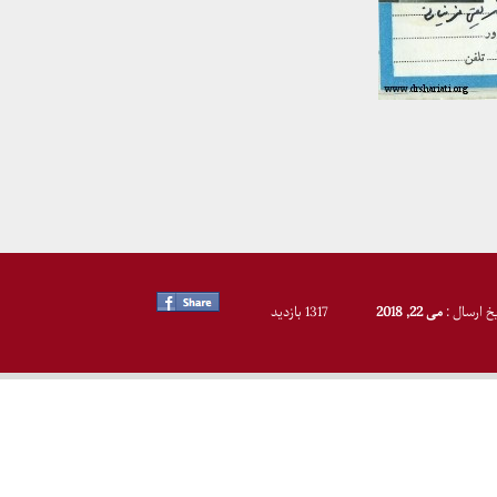
یخ ارسال :
می 22, 2018
1317 بازدید