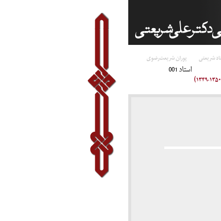
اد شریعتی
پوران شریعت‌رضوی
استاد 001