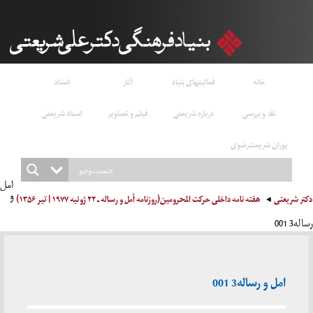
خانه
فعالیتهای بنیاد
آثار
اسناد
نقد و بررسی
درباره شریعتی
فیلم و تصاویر
استاد شریعتی
پوران شریعت‌رضوی
امل
و
دکتر شریعتی
هفته نامه داخلی حرکت المحرومین(روزنامه أمل و رساله ـ ۲۲ ژوئیه ۱۹۷۷ | تیر ۱۳۵۶)
رساله3 001
امل و رساله3 001