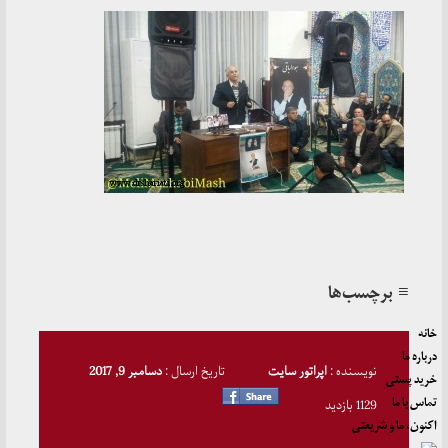
≡ برچسب‌ها
خانه
درباره ما
نویسنده :
اپراتور سایت
تاریخ ارسال :
دسامبر 9, 2017
خرید پستی
تماس با ما
1129 بازدید
اکنون، ما و شریعتی