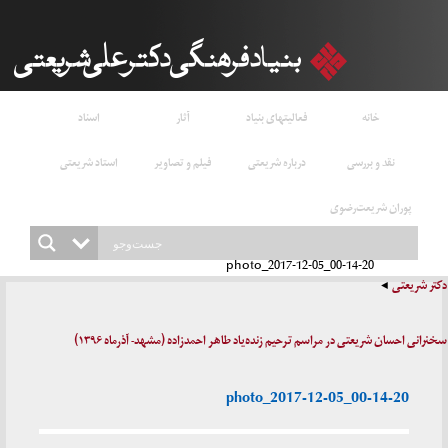
خانه
فعالیتهای بنیاد
آثار
اسناد
نقد و بررسی
درباره شریعتی
فیلم و تصاویر
استاد شریعتی
پوران شریعت‌رضوی
photo_2017-12-05_00-14-20
دکتر شریعتی
سخنرانی احسان شریعتی در مراسم ترحیم زنده‌یاد طاهر احمدزاده (مشهد- آذرماه ۱۳۹۶)
photo_2017-12-05_00-14-20