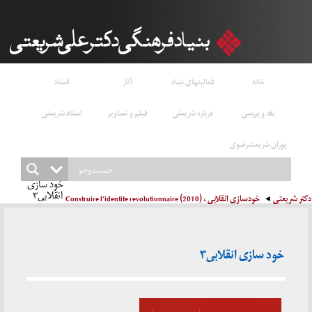
خانه
فعالیتهای بنیاد
آثار
اسناد
نقد و بررسی
درباره شریعتی
فیلم و تصاویر
استاد شریعتی
پوران شریعت‌رضوی
خود سازی
انقلابی۳
دکتر شریعتی
خودسازی انقلابی ، Construire l’identite revolutionnaire (2010)
خود سازی انقلابی۳