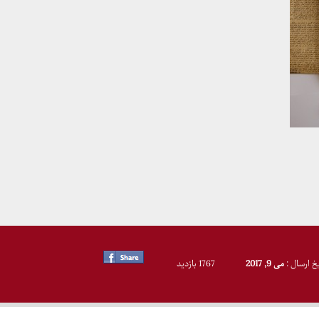
یخ ارسال :
می 9, 2017
1767 بازدید