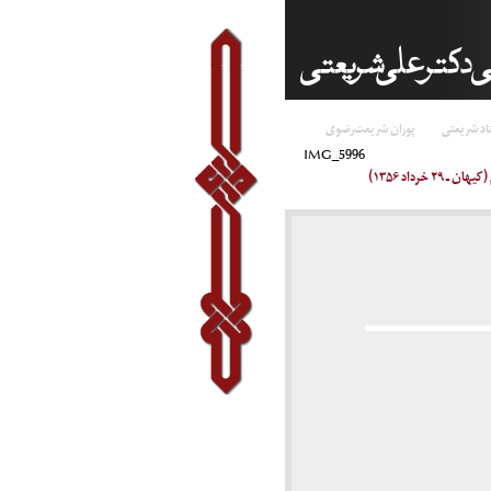
اد شریعتی
پوران شریعت‌رضوی
IMG_5996
خرداد ۱۳۵۶)