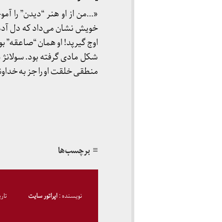
«…من از او هنر “دیدن” را آموخت
خویش نشان می‌داد که دل آدمی ت
اوج گیرپد! او همان “صاعقه” ب
شکل مادی گرفته بود. سولان
منطقی خلقت او را جز به خداو
≡ برچسب‌ها
نویسنده :
اپراتور سایت
تار