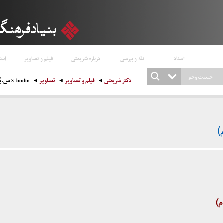
اسناد
نقد و بررسی
درباره شریعتی
فیلم و تصاویر
است
دکتر شریعتی
فیلم و تصاویر
تصاویر
S. bodin س.بُدَنْ (۱۹۳۷-۱۹۵۹م)