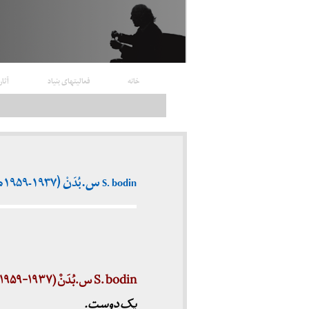
خانه
فعالیتهای بنیاد
آثار
S. bodin س.بُدَنْ (۱۹۳۷-۱۹۵۹م)
S. bodin س.بُدَنْ (۱۹۳۷-۱۹۵۹م)
یک دوست.