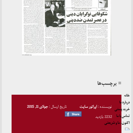
≡ برچسب‌ها
خانه
درباره ما
نویسنده :
اپراتور سایت
تاریخ ارسال :
جولای 11, 2015
خرید پستی
تماس با ما
2232 بازدید
اکنون، ما و شریعتی