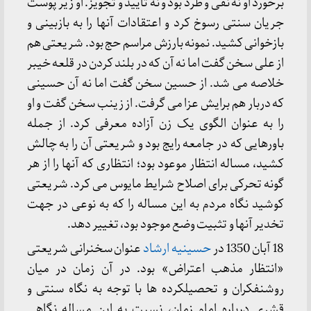
برخورد او نه نفی و طرد بود و نه تایید و تجویز. او زیر پوست
جریان سنتی رسوخ کرد و اعتقادات آنها را به بازبینی و
بازخوانی کشید. نمونه بارزش مراسم حج بود. شریعتی هم
از علی سخن گفت اما نه آن که در بلند کردن در قلعه خیبر
خلاصه می شد. از حسین سخن گفت اما نه آن حسینی
که دربار هم برایش عزا می گرفت. از زینب سخن گفت و او
را به عنوان الگوی یک زن آزاده معرفی کرد. از جمله
باورهایی که در جامعه رایج بود و شریعتی آن را به چالش
کشید، مساله انتظار موعود بود؛ انتظاری که آنها را از هر
گونه تحرکی برای اصلاح شرایط مایوس می کرد. شریعتی
کوشید نگاه مردم به این مساله را که به نوعی در جهت
تخدیر آنها و تثبیت وضع موجود بود، تغییر دهد.
18 آبان 1350 در
حسینیه ارشاد
عنوان سخنرانی شریعتی
«انتظار مذهب اعتراض» بود. در آن زمان در میان
روشنفکران و تحصیلکرده ها با توجه به نگاه سنتی و
قشری درباره امام زمان، نسبت به این مساله نگاهی