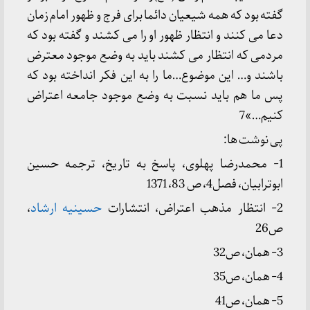
گفته بود که همه شیعیان دائما برای فرج و ظهور امام زمان
دعا می کنند و انتظار ظهور او را می کشند و گفته بود که
مردمی که انتظار می کشند باید به وضع موجود معترض
باشند و… این موضوع…ما را به این فکر انداخته بود که
پس ما هم باید نسبت به وضع موجود جامعه اعتراض
کنیم…»7
پی نوشت ها:
1- محمدرضا پهلوی، پاسخ به تاریخ، ترجمه حسین
ابوترابیان، فصل4، ص 83، 1371
2- انتظار مذهب اعتراض، انتشارات
حسینیه ارشاد
،
ص26
3- همان، ص32
4- همان، ص35
5- همان، ص41