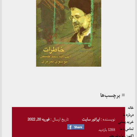
≡ برچسب‌ها
خانه
درباره ما
نویسنده :
اپراتور سایت
تاریخ ارسال :
فوریه 20, 2022
خرید پستی
تماس با ما
1288 بازدید
اکنون، ما و شریعتی