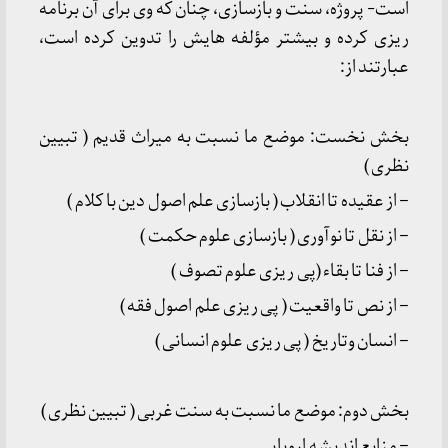
است- پروژه، سنت و بازسازی، چنان که وی برای آن برنامه
ریزی کرده و بیشتر مؤلفه هایش را تدوین کرده است،
عبارتند از:
بخش نخست: موضع ما نسبت به میراث قدیم ( تبیین
نظری )
– از عقیده تا انقلاب ( بازسازی علم اصول دین با کلام )
– از نقل تا نوآوری ( بازسازی علوم حکمت )
– از فنا تا بقاء (پی ریزی علوم تصوف )
– از نص تا واقعیت ( پی ریزی علم اصول فقه )
– انسان وتاریخ ( پی ریزی علوم انسانی )
بخش دوم: موضع ما نسبت به سنت غربی ( تبیین نظری )
– منابع اندیشه اروپایی