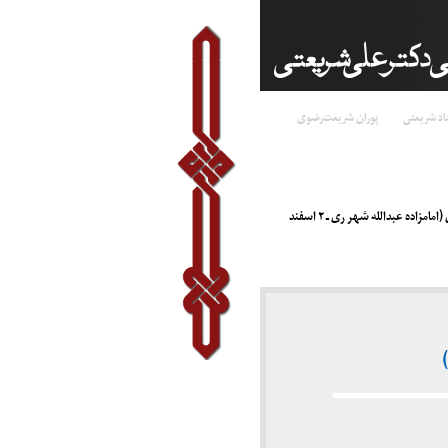
اد شریعتی
پوران شریعت‌رضوی
گزارش مراسم نخستین سالگرد درگذشت پوران شریعت‌رضوی (امامزاده عبدالله شهر ری ـ ۲ اسفند