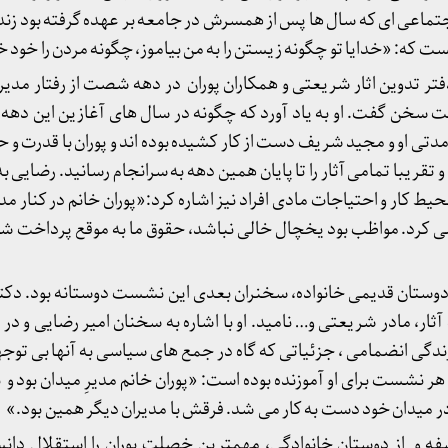
اجتماعی ای که سال ها پس از همسرش در جامعه بر عهده گرفته بود زندگ
 که: «خدایا تو چگونه زیستن را به من بیاموز، چگونه مردن را خود
فتر تدوین اثار شریعتی و همکاران پوران در دهه شصت از رفتار مدیر
خن گفت. او به یاد آورد که چگونه در سال های آغازین این دهه، 
تی او و مجید شریف دست از کار کشیده بوده اند و پوران با قدرت و 
د و تقریبا تمامی آثار را تا پایان همین دهه به سرانجام رسانید. رضایی 
حیط کار و احتیاجات مادی افراد نیز اشاره کرد:«پوران خانم در کنار مد
می کرد. مواظب بود یخچال خالی نباشد، حقوق ما به موقع پرداخت شود
دوستان قدیمی خانواده، سخنران بعدی این نشست دوستانه بود. دکتر ر
ار، مادر شریعتی و… نامید. او با اشاره به سخنان امیر رضایی و در ت
دگی انضمامی ، جزئیاتی که گاه در جمع های سیاسی به آنها بی توج
 نشست برای او آموزنده بوده است: «پوران خانم مدیرِ میدان بود و نه
ر میدان خود دست به کار می شد. فرقش با مدیران دیگر همین بود.»
فه و از دوستان خانوادگی، مهمترین خصلت پوران را استقلال دان