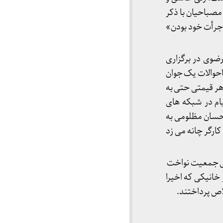
 مصباحیان با ذکر
جرأت خود بودن»
ضوی در برگزاری
احوالات یک جوان
هر قیمتی حتی به
یام در شبکه های
احسان مظلومی به
کارگر چانه می زد
 ایران » را با ویولون برای جمعیت نواخت
 خانیکی که اخیرا
لاص پرداختند.