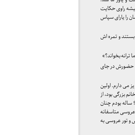
میشه راوی حکایت
ان را یارای سپاس
بستند و تمره اش
ا ترانه بخواند؟»
د حضورش در جای
ز می دارم. اولین
م بزرگی بود، از
دوست هنرمندش خواست که همانجا تغییراتی در آن بدهد و آن تغییرات برای من که دختری 8-9 ساله بودم چنان
 عروسی متاسفانه
 و تور عروسی به