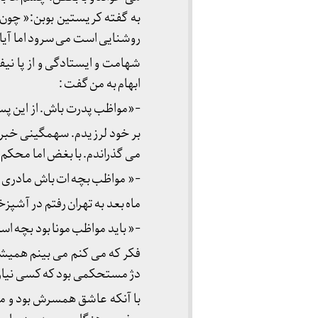
به گفته کریستین بوبن:« چون نر
روشنایی است می سرود اما آیا ا
شهامت و ایستادگی و از پا نیفتا
ابهام به من گفت :
-«مواظب پدرت باش. از این پس
بر خود لرزیدم. سهمگینی خبر بی
می گذراندم. با بغض اما محکم
-« مواظب بچه ات باش مادری 
ماه بعد به تهران رفتم در آشپز
-« باید مواظب مونا بود بچه ا
فکر که می کنم می بینم همیشه
دژ مستحکمی بود که کسی نیازی
با آنکه عاشق همسرش بود و من 