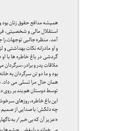
همیشه مدافع حقوق زنان بود و 
استقلال مالی و شخصیتی، فرو 
آمد. منظره جالبی توجهات را جل
و او مادرانه نکات بهداشتی و ل
گردشی در باغ خاطره ها با او 
ملاقات پدر و برادر، سرگردان 
بود و ما دو تن سرگردان به خا
همان حال مرا تسلی می داد. 
توسط دوستان هم بند بر روی دو
این باغ خاطره، روزهای سرخوشا
چه دلکش: با صدایی از صمیم د
«عزیز آن که بی خبر/ به ناگه
می خواند و با بغض. چشم ها 