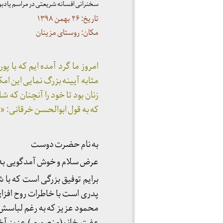
سخنرانی افسانه شریعتی در مراسم یادبو
تاریخ: ۲۶ بهمن ۱۳۹۸
مکان: روستای مزینان
امروز ما گرد آمده ایم که با 
مثابه آیینه بزرگ نمایی این امکا
زنان بود تا خود را آنچنان که 
که به قول ابوالحسن خرقانی: « 
به نام حضرت دوست
عرض سلام و خوش آمدگویی به ی
برایم توفیق بزرگی است که با 
پدری است با خاطرات روح افزا
محمود عزیز که به رغم لباسش، 
عفت خانم(منصوری) عزیز آخرین