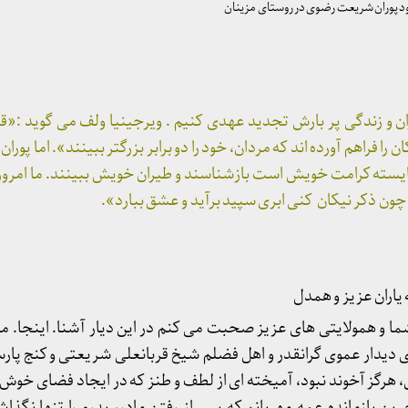
د پوران شریعت رضوی در روستای مزینان
پوران و زندگی پر بارش تجدید عهدی کنیم . ویرجینیا ولف می گوید :«
ن را فراهم آورده اند که مردان، خود را دو برابر بزرگتر ببینند». اما پور
شایسته کرامت خویش است بازشناسند و طیران خویش ببینند. ما امروز ا
چون ذکر نیکان کنی ابری سپید برآید و عشق ببارد».
اران عزیز و همدل
شما و همولایتی های عزیز صحبت می کنم در این دیار آشنا. اینجا. م
ی دیدار عموی گرانقدر و اهل فضلم شیخ قربانعلی شریعتی و کنج پار
هرگز آخوند نبود، آمیخته ای از لطف و طنز که در ایجاد فضای خوش و
 بازمانده عمه مهربانم که پس از رفتن مادر، پدرم را تنها نگذاش