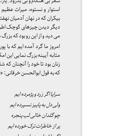
سفر بی هنگام و بی بدرود ِ یار،
استوار و نستوه، میراث عظیم 
بیکران که در نهان آدمیان نهف
دیگر دیدن چیزهای کوچک اطرا
می دید و از این رو بود که بزرگ 
امروز ما گرد آمده ایم که با 
مثابه آیینه بزرگ نمایی این امکا
زنان بود تا خود را آنچنان که 
که به قول ابوالحسن خرقانی: « 
سراپا اگر زرد و پژمرده ایم
ولی دل به پاییز نسپرده ایم
چو گلدان خالی لب پنجره
پر از خاطرات ترک خورده ایم