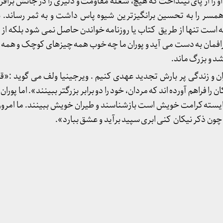
 او را از پای نینداخت که هیچ، شعله مقاومت و دلیری را در جانش برافر
همسر را به تحسین برانگیزترین شیوه پاس داشت و به ثمر رساند. به
ته است تنها از طریق کتاب یا روزنامه خواندن حاصل نمی شود بلکه ا
فمان به دست می آید و پوران ما چه خوب همه چیزهای کوچک و همه 
شد و بزرگ ماند.
پوران و زندگی پر بارش تجدید عهدی کنیم . ویرجینیا ولف می گوید :«
ن را فراهم آورده اند که مردان، خود را دو برابر بزرگتر ببینند». اما پور
شایسته کرامت خویش است بازشناسند و طیران خویش ببینند. ما امروز ا
چون ذکر نیکان کنی ابری سپید برآید و عشق ببارد».