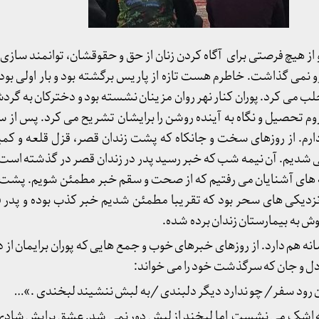
از هیچ فرصتی برای آگاه کردن زنان از حق و حقوقشان، توانمند ساز
نمی گذاشت. خاطرم هست تازه از پاریس برگشته بود و بار اولی بود 
ب می کرد. پوران کنار نهر روان مزینان نشسته بود و دخترکان به گرد
زوم تحصیل و نگاه به آینده روشن را برایشان تشریح می کرد. پس از س
دارم. از روزهای سخت و جانکاه که پشت زندان قصر، قزل قلعه و کمی
می شدیم. آن نیمه شب که خبر رسید پدر در زندان قصر در گذشته است؛ 
نه های آشنایان می رفتیم که از صحت و سقم خبر مطمئن شویم. پشت رل
نزدیکی های سحر بود که تقریبا مطمئن شدیم خبر کذب بوده و پدر 
ش به بیمارستان زندان برده شده.
نه هم دارد. از روزهای خبرهای خوب و جمع هایی که پوران برایمان از
ل و جان که سرگذشت خود را می خواند:
ان رود سفر/ چو ندارد دیگر دلبندی /به لبش ننشیند لبخندی .»…
به اشک می نشست اما لبخند از لبش دور نمی شد. عشق برایش شادی 