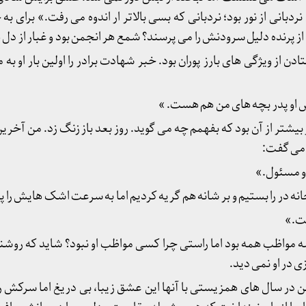
دبانی از نور بود؛ نردبانی که بسی بالاتر ار اندوه می رفت.» برای ب
ز پرنده دلیل سرودنش را می پرسند؟ شمع هر انجمن بود و غبار از دل ه
دن از ویژگی های بارز پوران بود. خبر شهادت برادر را اولین بار او به م
 او پدر بچه های من هم هست. »
شتر از آن بود که بفهمم چه می گوید. روز بعد باز زنگ زد. من آخرین 
 می گفت:
و مسئول.»
خانه در را بستیم و بر شانه هم گریه کردیم اما به سرعت اشک هایش را 
ست.»
 مواظب همه بود اما راستی چرا کسی مواظب او نبود؟ شاید که روش
 در او نمی دید.
در سال های همزیستی با آنها این عشق زیبا، بی دریغ اما سرکش را 