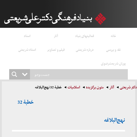
خانه
فعالیتهای بنیاد
آثار
اسناد
نقد و بررسی
درباره شریعتی
فیلم و تصاویر
استاد شریعتی
پوران شریعت‌رضوی
دکتر شریعتی
آثار
متون برگزیده
اسلامیات
خطبۀ 32 نهج‌البلاغه
خطبۀ 32
نهج‌البلاغه