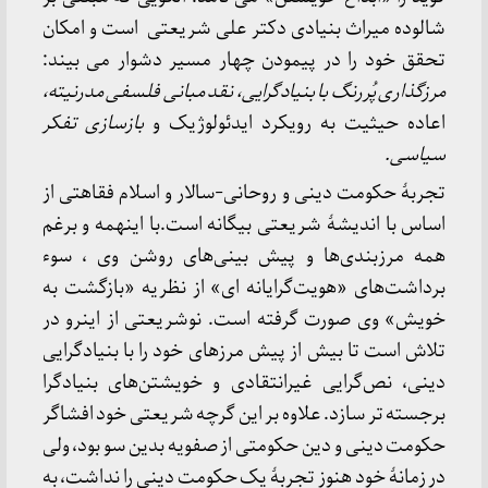
شالوده میراث بنیادی دکتر علی شریعتی است و امکان
تحقق خود را در پیمودن چهار مسیر دشوار می بیند:
مرزگذاری پُررنگ با بنیادگرایی، نقد مبانی فلسفی مدرنیته،
اعاده حیثیت به رویکرد ایدئولوژیک و
بازسازی تفکر
سیاسی.
تجربهٔ حکومت دینی و روحانی‌-سالار و اسلام فقاهتی از
اساس با اندیشهٔ شریعتی بیگانه است.با اینهمه و برغم
همه مرزبندی‌ها و پیش بینی‌های روشن وی ، سوء
برداشت‌های «هویت‌گرایانه ای» از نظریه «بازگشت به
خویش» وی صورت گرفته است. نوشریعتی از اینرو در
تلاش است تا بیش از پیش مرزهای خود را با بنیادگرایی
دینی، نص‌گرایی غیرانتقادی و خویشتن‌های بنیادگرا
برجسته تر سازد. علاوه بر این گرچه شریعتی خود افشاگر
حکومت دینی و دین حکومتی از صفویه بدین سو بود، ولی
در زمانهٔ خود هنوز تجربهٔ یک حکومت دینی را نداشت، به