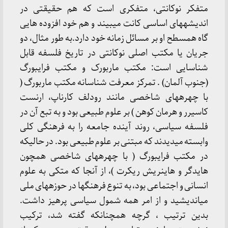
متفکر نو­کانتی، متفکری است که هم حقیقتی در
اندیشه­های اساسی کانت می­بیند و هم خود افزوده هایی
گاه هم­سطح او بر مسائل زمانه خود دارد.به طور مثال، دو
جریان یا مکتب اصلی نوکانتی در تاریخ فلسفه قابل
شناسایی است: مکتب ماربورک و مکتب فرایبورگ
(جنوب آلمان) . تمرکز معرفت شناسانه مکتب ماربورگ (
با چهره­های شاخصی مانند رودلف کارناپ، ارنست
کاسیرر و هرمان کوهن ) بر علوم طبیعی بود و به تبع آن در
فلسفه سیاسی، روند آینده جامعه را به فرهنگی کلی
وابسته می­دیدند که مبتنی بر علوم طبیعی بود. در حالیکه
در مکتب فرایبورگ ( با چهره­های شاخصی همچون
هایدگر و هاینریش ریکرت )، از آنجا که متکی به علوم
انسانی و اجتماعی بود، به تنوع فرهنگ­ها در حوزه­های ملی
می­اندیشید و از امر همه شمول سیاسی پرهیز داشت.
بدین ترتیب ، گرچه همچنانکه گفته شد، ترکیب