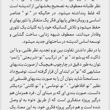
نظر طلبانه معطوف به تصحیح بخش­هایی از اندیشه است
که غلط پنداشته می­شود. در حالیکه در ” نو ” عناصر
اساسی و رویکردهای پایه­ای فکر یک متفکر یا تئوریهای او
حفظ می­شود و تلاش کسانیکه خود را به کلیات یک تئوری
وفادار می­دانند، معطوف شبهه زدایی، ساخت گشایی و
توسعه اساس اندیشه در ساحت­های جدید می­شود.
با در نظر داشتن تفاوت بین نو و تجدید نظر طلبی، و با این
تاکید که پیشوند ” نو ” در ترکیب ” نو-شریعتی” را نمی­
توان به طور دقیق در چارچوب هیچیک از صورت بندی­های
مشابهی که ” نو” در ابتدای آن قرار گرفته است، توضیح داد
، مسامحتاً شاید بتوان آن را به صورت بندی­های فلسفی ای
نظیر ” نوـ افلاطونی” ، ” نوـ توماسی” و ” نوـ کانتی” نزدیکتر
دانست. صورت بندی ای که بر مبنای آن ، فرد همزمان هم
درگیر پروژه متفکری است که از طریق «نو» به او وصل
شده است و هم درگیر پروژه فکری خود. به این معنا، یک