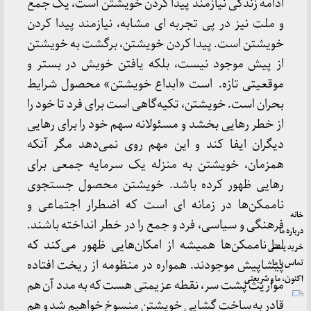
ادامه زندگی نیازمند پیدا کردن خویشتن است، یک جمع
و ملت نیز در پی تجربه ای مشابه، نیازمند پیدا کردن
خویشتن است. پیدا کردن خویشتن، برگشت به خویشتن
از پیش موجود نیست، بلکه یافتن خویش در بستر و
موقعیتی تازه. است «ابداع خویشتن» محصول شرایط
بحران است. خویشتن، تکیه‌گاهی است برای فرد تا خود را
از خطر رهایی بخشد و مسئولانه سهم خود را برای رهایی
دیگران ایفا کند و این مهم روی نمی‌دهد مگر آنکه
همزمان، خویشتن به منزله یک سرمایه جمعی برای
رهایی ظهور کرده باشد. خویشتن محصول جستجوی
ناممکن‌ها در زمانه ای است که اضطرار اجتماعی و
خانه
فرهنگی و سیاسی، فرد و جمع را در خطر انداخته باشند.
درباره ما
اما ناممکن‌ها همیشه از امکان‌هایی ظهور می‌کند که
خرید پستی
تماس با ما
پیشاپیش موجودند. همواره در منظومه از ریخت افتاده
اکنون، ما و شریعتی
مواریث پشت سر، نقطه عزیمتی هست که به مدد آن هم
قادر به ساخت گشایی خویشتن منسوخ خواهیم شد و هم