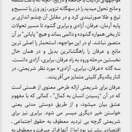
مواجهه­ای نزدیک با جامعه و تاریخ، آنچه که باعث سلطه
و مانع تحول می­دید را در سه­گانه تزویر، زور و زر یا تسبیح و
تیغ و طلا صورت­بندی کرد و در مقابل آن چشم اندازی بر
پایه آرمان، عرفان، آزادی و برابری گشود تا مسیر تحولات
تاریخی همواره گشوده و دائمی بماند و هیچ ” پایانی” بر آن
متصور نباشد. او در این مواجهه، استحمار را اصلی ترین
مانع و عرفان را راهگشاترین بدیل و در همان حال
نخستین مرحله ورود به راه عرفان، برابری، آزادی دانست.
سه گانه «عرفان، برابری، آزادی» مورد نظر شریعتی، در
کنار یکدیگر کلیتی متمایز می‌آفرینند .
عرفان برای شریعتی ارائه طرحی معنوی از هستی است
که در آن “رسیدن انسان به کمال” ، کمالی که با مفهوم
عشق بیان می­شود، و از طریق دوستی مدنی یعنی
خواستن خیر دیگری میسر می شود. برابری نیز برای
شریعتی گرچه بی تردید معطوف به حقوق اجتماعی ـ
اقتصادی بشر نیز بود اما از آنها فراتر می­رفت و معطوف به