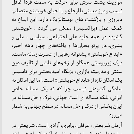
مواریث پشت سرش برای حرکت به سمت فردا غافل
نیست و مرز معینی با ارجاع و یا احیای خویشتن متصلب
دیروزی و بازگشت های نوستالژیک دارد. این ابداع به
کمک عمل (پراکسیس) ممکن می گردد : خویشتنی
گشوده در همه جلوه های اجتماعی، سیاسی ، ملی و
بشری…در پرتو بحران‌ها و یافته‌های چهار دهه اخیر،
«ابداع خویشتن» پشتوانه رهایی از عسرت زمانه ماست.
درک زیرپوستی همگان از زخم‌های ناشی از تالیف دین
سنتی و مدرنیته بازاری ، بزنگاه امیدبخشی برای تاسیس
یک امکان تازه از «ـابداع خویشتن» است. اما این امکان به
سادگی گشودنی نیست چرا که نه یک مساله خاص
ایرانی، بلکه مساله ای است جهانی. درک و حل مساله در
ایران بخشی از درک و حل مساله در سطح جهانی به شمار
می‌رود.
آرمان شریعتی ، عرفان ، برابری، آزادی است. شریعتی در