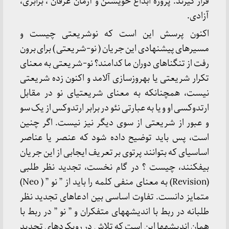
قرار گیرند: پروژه ابداع خویشتن و آرمان عرفان ، برابری،
آزادی.
اکنون پرسش این است که نوشریعتی چیست و
مسیرهای پیشنهادی این جریان ( نو-شریعتی ) برای برون
رفت از تنگناهای دوران ما کدامند؟ نو-شریعتی به معنای
تکرار شریعتی یا به­روزسازی آلامد و اکنون زده شریعتی
نیست، همچنانکه به معنای شریعتی­ای نو در مقابل
ارتدوکسی او و یا به عبارتی نئو در برابر ارتدوکس از یک سو
و عبور از شریعتی از سوی دیگر نیز نیست. اگر چنین
است، پس باید توضیح داده شود که عنصر یا عناصر
اساسی­ای که بتوانند پرتوی بر تعریف ایجابی از این جریان
بیفکنند، چیست ؟ در گام نخست، تجدید نظر طلبی
(Revision) به معنای منفی کلمه را باید از ” نو ” ( Neo)
متمایز دانست. تفاوت اساسی بین ادعاهای تجدید نظر
طلبانه در ربط با اندیشه­های متفکران و ” نو ” در ربط با
همان اندیشه­ها این است که تلاش در رویکردهای تجدید