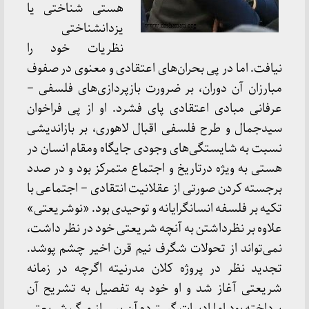
هستی شناختی یا
یزدانشناختی
نظریات خود را
نیافت. اما در پی بحران‌های اعتقادی و معنوی در صفوف
مبارزان آن دوران، بر ضرورت بازپردازی‌های فلسفی –
عرفانی مبادی اعتقادی پای فشرد. او از پی فراخوان
سیدجمال و طرح فلسفی اقبال لاهوری، بر بازاندیشی
نسبت به شایستگی‌های وجودی جایگاه ومقام انسان در
هستی به ویژه درتاریخ و اجتماع متمرکز بود و در صدد
برجسته کردن صورتی از عقلانیت انتقادی – اجتماعی با
تکیه بر فلسفه انسانگرایانه و توحیدی بود. «نوشریعتی»
علاوه بر نظرداشتن به آنچه شریعتی خود در نظر داشت،
نمی‌تواند از تحولات شگرف نیم قرن اخیر چشم پوشد.
تجدید نظر در پروژه کلان مدرنیته اگرچه در زمانه
شریعتی آغاز شد و او خود به تفصیل به تشریح آن
پرداخته بود اما ادبیات گسترده آن پس از مرگ شریعتی