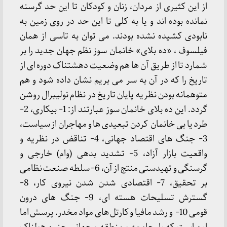
از این کثیری از مردان، زنان و کودکان تا این حد گرسنه
نمانده بوده اند و یا به کلی تا این حد در روی زمین به
نابودی کشیده نشده بودند. می توان به تاسی از همان
فیلسوف ، «ده بلای» خانمان سوز نظم جهان جدید را بر
شمارد تا از طریق آن ها هم وضعیت دهشتناک دوره ای از
تاریخ را که در آن به سر می بریم نشان داده شود و هم
متوهمانه بودن نظریه پایان تاریخ در نظام نولیبرال روشن
گردد. این ده بلای خانمان سوز عبارتند از: 1- بیکاری، 2-
طرد یا بی خانمان کردن تبعیدی ها و مهاجران از سیاست،
3- جنگ های اقتصاد جهانی، 4- تناقض در نظریه و
واقعیت بازار آزاد، 5- تشدید بدهی (وام) خارجی و
گرسنگی و تهیدستی منتج از آن، 6- سلطه صنعت نظامی
بر تحقیق، 7- اقتصادی شدن شدن نیروی کار، 8-
گسترش تسلیحات هسته ای، 9- جنگ های درون
قومی 10- و رشد مافیا و کارتل های مواد مخدر. پرسش اما