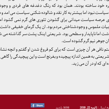
ه خود ساخته بودند. همان بود که رنگ دغدغه های فردی و وجود
ا سیاست نبود اما بیشتر به کار نقد و شالوده شکنی سیاست می امد و
ای عرصه سیاست میدانی برای گشودن تئوری های گرم نمی گشود ام
جربیات ملموس و وجودشناختی مردم بود. ان یک گرمای خفیفی داشت ام
اشت اما ناپایدار و سطحی بود. شریعتی اینک پشت سر گذاشته می ش
ه ان جوهر نیم گرم گشوده است.
تم نافی هر آن چیزی است که برای کم فروغ شدن او گفتم و انچه نشا
شریعتی به همین اندازه پیچیده و بغرنج است و این پیچیدگی را گاهی 
ای که او در آن می زید.
یخ ارسال :
ژانویه 22, 2018
1698 بازدید