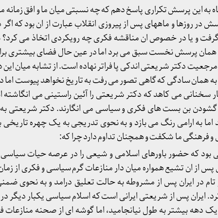
ه به این پرسش تکراری پاسخ دهم که چه نسبتی میان ما و افق زمانه م
رسش در روزها و ماههای پس از پیروزی انقلاب عبارت از ان بود که اگر د
رفت و یا در خصوص ان مناقشه فکری چه رویکردی اتخاذ می کرد؟ س
 همان پرسش نخست سبق می برد اما در عین حال فضای بیشتری برا
رجعیت دکتر شریعتی اندکی پا فراتر نهاده است. از تشابه میان این 
ه همان سادگی که گاهی تصور می رفت به تاریخ نخواهد پیوست اما د
ار سخنانی می کاهد که دکتر شریعتی را آئین راستینی می انگاشته ان
 راه گشودن بن بست های فکری و سیاسی می انگارند. دکتر شریعتی 
ما به ارامی رنگ می بازد و به نحوی تدریجی به یک چهره تاریخی 
و فرهنگی ما شکفت و همچنان تداوم دارد چرا که:
ی بود که حضور باورهای اسلامی و شیعی را در عرصه حیات سیاسی ا
پس از ان تشیع همواره میان دار منازعات گرم سیاسی و فکری از زما
 تام در ایران پس از مشروطه به حالت تعلیق درامد و به نحوی ضمن
 ایران پس از شریعتی ایرانی است که اسلام سیاسی یکبار دیگر در
م یک دهه بیشتر به طول نیانجامید، اما گوشه ای از صحنه منازعات 