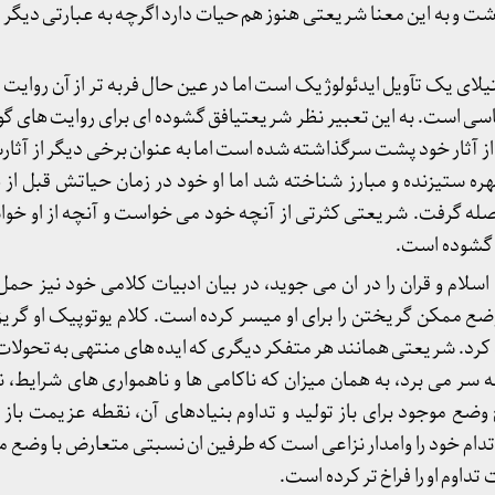
 داشت و به این معنا شریعتی هنوز هم حیات دارد اگرچه به عبارتی دی
ای یک تآویل ایدئولوژیک است اما در عین حال فربه تر از آن روا
 است. به این تعبیر نظر شریعتیافق گشوده ای برای روایت های گو
ز آثار خود پشت سرگذاشته شده است اما به عنوان برخی دیگر از آث
ره ستیزنده و مبارز شناخته شد اما او خود در زمان حیاتش قبل از
اصله گرفت. شریعتی کثرتی از آنچه خود می خواست و آنچه از او خوا
ا گشوده است.
سلام و قران را در ان می جوید، در بیان ادبیات کلامی خود نیز حمل
ع ممکن گریختن را برای او میسر کرده است. کلام یوتوپیک او گری
رد. شریعتی همانند هر متفکر دیگری که ایده های منتهی به تحولات 
سر می برد، به همان میزان که ناکامی ها و ناهمواری های شرایط،
ضع موجود برای باز تولید و تداوم بنیادهای آن، نقطه عزیمت باز خ
ام خود را وامدار نزاعی است که طرفین ان نسبتی متعارض با وضع مو
 تداوم او را فراخ تر کرده است.