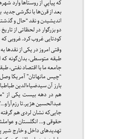
که پياپي از روستاها وارد شهره
بعد از قرن‌ها با نگرشی جدید ب
اندیشیدن و نقد “حال و گذشته” 
دو بزرگوار در لحظاتی از تاری
کودتایی غروب کرد. غروبی که ه
وقتی امروز در یکی از نقدها به
طبقه متوسطی، بدان‌گونه که ا
جامعه ما با اقتصاد نفتی، طبقات
“چیس مانهاتان” آمریکا وصل 
بارز آن سیدضیاءالدین طباطبای
هم در دهه بیست یکی از “من
جایی‌که نشان لردی هم گرفته 
حقوقی و… انگلستان و عواملش 
تهدیدهای داخل و خارج شیر پیر ب