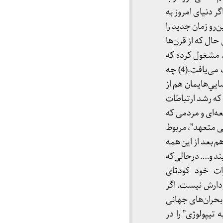
 دنیای امروز به
‌رو زمان جدید را
رید چه ” وَ اَن لَیسَ لِلانسان اِلا ماسَعی” (نجم:39). در عین حال که از قرن‌ها
د مشغول کرده که
سرانجام با علم و تکنیک محقق شد، ولی در کشور ما همیشه دست‌نیافتنی و در اسطوره‌ها بازتاب می‌یافت.(4) چه
ايي‌هايمان هم از
ه رشد ارتباطات
معه‌ای و مردمی که
ی متعهد”، مربوط
 بعد از این‌ همه
ند و…. درحالی‌که
ات خود کودتای
دارش نیست. اگر
بحران‌های جهانی
 تیپولوژی” را در