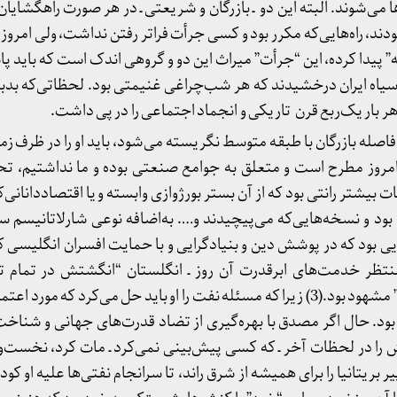
ا می‌شوند. البته این دو ـ بازرگان و شریعتی ـ در هر صورت راهگشایا
ودند، راه‌ها‌یی‌که مکرر بود و کسی جرأت فراتر رفتن نداشت، ولی امر
پیدا کرده، این “جرأت” میراث این دو و گروهی‌ اندک است که باید پا
خ سیاه ایران درخشیدند که هر شب‌چراغی غنیمتی بود. لحظاتی‌‌که بدب
ر بار یک‌ربع قرن تاریکی و انجماد اجتماعی را در پی داشت.
 فاصله بازرگان با طبقه متوسط نگریسته می‌شود، باید او را در ظرف زم
مروز مطرح است و متعلق به جوامع صنعتی بوده و ما نداشتیم، تحلیل
 بیشتر رانتی بود که از آن بستر بورژوازی وابسته و یا اقتصاددانانی‌ک
بود و نسخه‌هایی‌که می‌پيچیدند و…. به‌اضافه نوعی شارلاتانیسم
ی بود که در پوشش دین و بنیادگرایی و با حمایت افسران انگلیسی کو
تظر خدمت‌های ابرقدرت آن روز ـ انگلستان “انگشتش در تمام تر
عبدالحسین هژیرـ تا رزم‌آرا و…” مشهود بود.(3) زیرا که مسئله نفت را او باید حل می‌کرد که
بود. حال اگر مصدق با بهره‌گیری از تضاد قدرت‌های جهانی و شناخ
را در لحظات آخر ـ که کسی پیش‌بینی نمی‌کرد ـ مات کرد، نخست‌وزی
ریتانیا را برای همیشه از شرق راند، تا سرانجام نفتی‌ها علیه او کودت