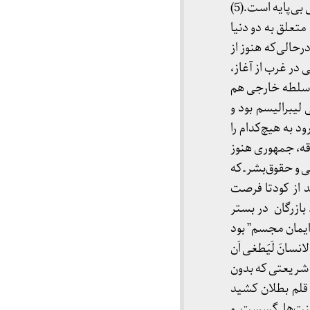
زندگی مدنی و تخصصی تجربه می‌کنیم و روشنفکرش بدون بهره‌گیری از یکی دو تخصص انتقاداتش بی‌پایه است.(5)
تعلق به دو دنیا
رحالی‌که هنوز از
 در غرب از آغاز،
 سلطه خارجی هم
لیبرالیسم بود و
 به هیچ‌کدام را
قه، جمهوری هنوز
و حقوق‌بشر ـ که
د از کودتا فرصت
بازرگان در بستر
 ایمان مجسم” بود
انسانَ لَیَطغی اَن
 و یا شریعتی که بدون
 قلم بطلان کشید
نت‌ها گسست و