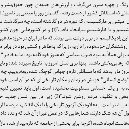
نی رنگ و چهره مدرن می‌گرفت و ارزش‌های جدیدی چون حقوق‌بشر و د
مانی‌که استقلال کشور از دست رفته، گفتمان روز یا مبتنی بر ناسیو
ن مبتنی بر مارکسیسم، که دوره هر دو گذشته است، چه سرگذشت تمام
به‌خاطر رادیکالیسم کور به فاشیسم و یا آنارشیسم سرانجام یافت”(1
 این رادیکالیسم در برابر دولت ملی بودند که ما در ایران در حوزه مذهبی
وشنفکران حزب‌توده را داریم، زیرا که به‌ظاهر واکنشی بود در برابر مظ
ولی عملاً به سود قدرت سیاسی که هنوز خودکامه بود. ما به‌خاطر “جه
 رهایی‌بخش باشد. اینها برای نسل امروز به‌ تاریخ سپرده شده و ب
روز ما را بدهد که با مسائلی تازه و جهانی کوچک شده روبه‌روییم. چ
ضع انسانی” خویش در زمان و مکان تاریخی‌ای که در آن است خود آ
، به او یک احساس مسئولیت بخشیده است، اول باید تعیين کنیم 
تاریخی هستیم تا راه‌حل تاریخی و تکلیف مردم روشن شود.”(2) زي
یشتر است. به‌علاوه یک آزمون تاریخی را با یک انقلاب مردم ما از س
اول آن هم شک دارند، شعارهایی که در عمل غیر از آن شد که وعده داده
‌هاست انجام شده، اگرچه برای بخشی از جامعه که تازه بیدار شده تا