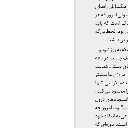
اهگشایان راه‌های
 ولی امروز که هر
دک است که باید
 بود. لحظاتی‌‌که
در پی داشت.»
ت که به روز نبود و…
قف جامعه در دهه
ی بسته ـ همانند
 امروزی ما بیشتر
 دموکراسی، تنها
 محدود می‌کند .
انسجام‌هاي درون
ت” بود. امروز چه
اهی به انتقاد خود
است. دوره‌ای که