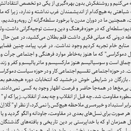
تی به هیچ‌کدام از اندیشمندان غرب نداشته و ندارد، زیرا که ما م
 همچنين ما در دوران مدرن با برخورد سلطه‌گرانه آن روبه‌روشدیم، د
یم؛ سلطه‌ای که در حوزه فرهنگ و دین و سنت توجیه‌گرانی داشت، ولی
طه درونی که مبانی فکری داشت قلم بطلان می‌کشید، در عین حال
ش منابع خام تجربه کردیم وجود نداشت. در غرب پیامد چنین فضایی 
دموکراسی” که ما هنوز به‌خاطر موارد فرهنگی و اجتماعی جرأت ورود
م چماق است و سوسیالیسم هنوز مارکسیسم و ماتریالیسم و کفر و زند
 در حوزه اجتماعی تقسیم اجتماعی کار و در حوزه سیاست دموکراسی 
م ـ بازرگان در شرایطی خوش درخشید که انتخابات دوره هیجدهم بع
ی‌مخ‌ها در همه‌جا حاضر و فرصت اظهار وجود به کسی نمی‌دادند. 
وره مقاومت شد ـ چه قبل از انقلاب و چه بعد از انقلاب ـ زیرا که او ”
ر استبداد و خیره‌سری ملاحظه هیچ‌کس را نمی‌کرد، از نظر او ” کَلا اِنَ ل
نی” ـ (علق:7ـ6) بود. به هر صورت برای نسل‌های بعدی در مقاومت، جاودانه و الگو گردید
 همزمان او که با خداپرستی بر دین تاریخی و بافته‌های گذشتگان
لی‌که توسط محمد نخشب وارد دنیای هرمنوتیک شد، از س