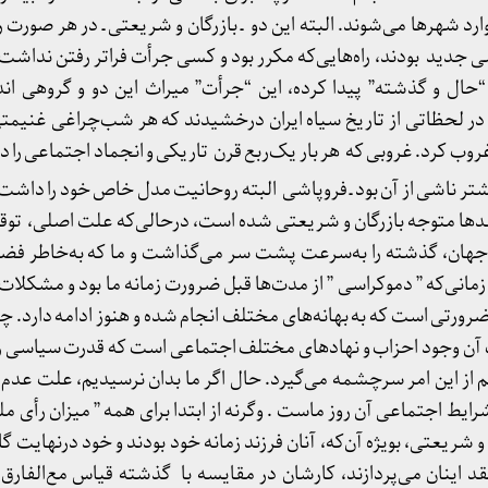
رد شهرها می‌شوند. البته این دو ـ بازرگان و شریعتی ـ در هر صورت ر
 جدید بودند، راه‌ها‌یی‌که مکرر بود و کسی جرأت فراتر رفتن نداشت،
ل و گذشته” پیدا کرده، این “جرأت” میراث این دو و گروهی‌ ان
ر در لحظاتی از تاریخ سیاه ایران درخشیدند که هر شب‌چراغی غنیمتی
غروب کرد. غروبی که هر بار یک‌ربع قرن تاریکی و انجماد اجتماعی را 
ب 22بهمن هم بیشتر ناشی از آن بود ـ فروپاشی البته روحانیت مدل خاص خود را داش
قدها متوجه بازرگان و شریعتی شده است، درحالی‌که علت اصلی، تو
 جهان، گذشته را به‌سرعت پشت سر می‌گذاشت و ما که به‌خاطر فضا
زمانی‌که ” دموکراسی ” از مدت‌ها قبل ضرورت زمانه ما بود و مشکلات
ورتی است که به بهانه‌های مختلف انجام شده و هنوز ادامه دارد. چه
 آن وجود احزاب و نهادهای مختلف اجتماعی است که قدرت سیاسی را
از این امر سرچشمه می‌گیرد. حال اگر ما بدان نرسیدیم، علت عدم‌
یط اجتماعی آن روز ماست . وگرنه از ابتدا برای همه ” میزان رأی مل
 و شریعتی، بویژه آن‌که، آنان فرزند زمانه خود بودند و خود درنهایت گ
قد اینان می‌پردازند، کارشان در مقایسه با گذشته قیاس مع‌الفارق 