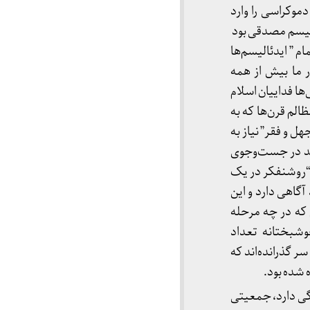
موکراسی را وارد
نالیسم مصدقی بود
 ” ایدئالیسم‌ها
) و در کشورهایی چون كشور ما بیش از همه
‌ها فداییان اسلام
الم قرن‌ها که به
ل و فقر” نیاز به
اید در جست‌وجوی
ه “روشنفکر در یک
گاهی دارد و این
که در چه مرحله
را در بین نسل جدید حوشبختانه تعداد
ر گذرانده‌اند که
 شده بود.
زگی دارد، جمعیتی