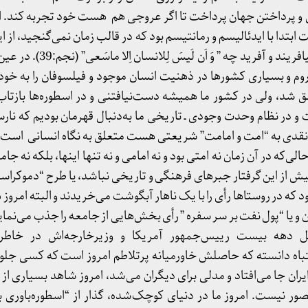
 پرداختن جهان پرداخت تا اگر عروجی هم هست خود تجربه کند. اگر
بتدا با ایدئالیسم و رمانتیسم بود که در قالب زمان نمی‌گنجید، از این
خود خلق کرد تا جهانی دیگر بیافریند و آف
 روم و بسیاری کشورها در ذهنیت انسان موجود و فیلسوفان را به خو
و در نظام وحدت وجودی ـ تاریخی ما به‌دنبال قهرمان بوديم كه نارس
قدی به “امت و امامت” شریعتی هست متعلق به نگاه انسانی است ک
لی‌که در آن‌ زمان نه امتی بود و نه امامی و نه تنها اینها، بلکه نه جا
یش از این گرفتار جبرهای فرهنگی و تاریخی نباشد، یا طرح “دموکراس
كه در روستاها رأی را با یک ناهار آبگوشت می‌خریدند و البته امروز هم
ان و یا “پول نفت بر سر سفره ” رأی بخش‌هایی از جامعه را جذب می‌نمای
ل دهه بیست رییس‌جمهور آمریکا و وزیرخارجه‌اش در خاطر
اه دانسته که حاصلش خاورمیانه پرتلاطم امروز است که کسی جلو
ان جا می‌افتاد و مدلی برای دیگران می‌شد، امروز شاهد بسیاری از 
صور نیست. امروز ما در دنیای کوچک‌شده، گذار از “اسطوره‌باوری به