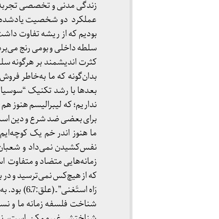
عملکرد دو شخصیت يادشده شباه
بودیم که از ریشه تفاوت داشت،
سلطه داخلی و بومی رنج می‌برد
کثرت اندیشمند بر هرگونه سل
بدان‌گونه که ما به‌خاطر فرو
بعدها با رشد تکنیک “سوسیال 
نداریم؛ که لیبرالیسم هنوز ه
برای بعضی ضد شرع و دین است.
ما هنوز اندر خم یک کوچه‌ای
نفس‌کشیدن نمی‌داد و شعبان ب
زمانه‌هایی متضاد و متفاوت اسط
که از هیچ‌کس نمی‌ترسید و در براب
رَاه استَغ
شناخت فلسفه زمانه ما و نسل
شناختش غیرممکن است، نس