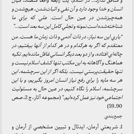
و منافق ندارد… در اسلام، يك رابطه واقعاً متضاد، ميان
انسان و خدا وجود دارد و آن نفي و اثبات‌شدن، هيچ‌شدن و
همه‌چيزشدن در عين حال است. علي كه براي ما
شناخته‌شده است نمونه و تجلي كامل اين سه بعد است…”
“باري اين سه نياز، در ذات آدمي و ذات زمان ما هست. من
معتقدم كه اگر به هركدام و در هر كدام از آنها بيفتيم، در
چاله‌اي افتاده، و از دو بعد ديگر انساني غافل مانده‌ايم. تكيه
هماهنگ و آگاهانه به اين مكتب تنها كشف اسلام نيست و
تنها حقيقت‌پرستي نيست. بلكه اگر از اين سرچشمه، اين
هر سه مايه را براي رفع نياز انسان امروز بگيريم، و با اين
سرچشمه، اسلام را نگاه كنيم، در عين حال به مسئوليت
اجتماعي خود نيز عمل كرده‌ايم.”
(مجموعه آثار، ج 2، صص
90 ـ 59)
جمع‌بندي
1ـ شريعتي آرمان، ايدئال و تبيين مشخصي از آرمان و