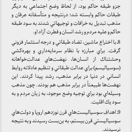
جزو طبقه حاكم بود، از لحاظ وضع اجتماعي به ديگر
طبقات حاكم وابسته شد؛ درنتيجه و متأسفانه عرفان و
مذهب تبديل به خرافات و توجيهاتي شدند به سود طبقه
حاكم و عليه مردم و رشد انسان و فطرت آزاد او.
8ـ با اختراع ماشين، تضاد طبقاتي و درجه استثمار فزوني
گرفت. براي مبارزه با نظام سرمايه‌داري و بهره‌كشي
وحشتناك از انسان‌ها، نهضت‌هاي عدالت‌خواهانه
(سوسياليسم) براي عدالت طبقاتي و تنظيم عادلانه روابط
انساني در دنيا در برابر مذهب، رشد پيدا كردند. اين
نهضت‌ها طبيعتاً در برابر مذهب هم بودند. چون مذهب
وسيله‌اي بود براي توجيه وضع موجود، به زيان مردم و به
سود يك اقليت.
9ـ اهداف سوسياليست‌هاي قرن نوزدهم اروپا و دولت‌هاي
سوسياليستي قرن بيستم، به بن‌بست رسيدند و به نتيجه
نرسيدند.