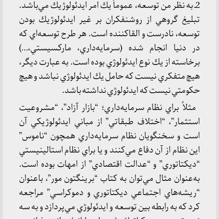
2ـ به نظر من توسعه، عموماً يك امر ايدئولوژيك مي‌باشد.
تبليغ گروهي از روشنفكران بر غير ايدئولوژيك بودن
توسعه، نادرست و القاكننده است. هر طرح توسعه‌اي كه
در دنيا انجام شده (سرمايه‌داري، ماركسيستي،…)
برخاسته از يك نوع ايدئولوژي بوده است. به عبارت ديگر،
هيچ متفكري نيست كه حامل يك ايدئولوژي نباشد و هيچ
حكومتي نيست كه ايدئولوژي نداشته باشد.
مثلاً براي نظام سرمايه‌داري؛ “بازار آزاد”، “مشروعيت
استثمار”، “اختلاف طبقاتي” از مباني ايدئولوژيكي آن
است و سخنگويان نظام سرمايه‌داري همچون “ناموس”
اين نظام از آن دفاع مي‌كنند و يا براي نظام استالينيستي
“ديكتاتوري” و “عدالت اقتصادي” از امهات بوده است.
به‌عنوان مثال مي‌توان به كتاب “برينگتون مور”، باعنوان
“ريشه‌هاي اجتماعي ديكتاتوري و دموكراسي” مراجعه
كرد كه به رابطه بين توسعه و ايدئولوژي مي‌پردازد و به سه