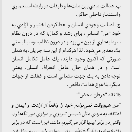
ب ـ عدالت مادي بين ملت‌ها و طبقات در رابطه استعماري
و استثمار داخلي حاكم.
ج ـ اصالت وجودي انسان و اعطاكردن اختيار و آزادي به
خود “من” انساني، براي رشد و كمال؛ كه در درون نظام
سرمايه‌داري از بين مي‌رود و در درون نظام سوسياليستي
يك بعدي مي‌شود. لذا هركدام از اين سه جريان، به همان
صورتي كه اكنون وجود دارند، يك عامل تكامل انسان
است و در همان حال عامل انحراف انسان. يعني
توجه‌دادن به يك جهت متعالي است و غفلت از جهات
ديگر، يك‌نوع هدايت ناقص.
15ـ نقد “عرفان محض”:
“من هيچ‌وقت نمي‌توانم خود را واقعاً از ارادت و ايمان و
اعتقاد به مردي مثل شمس تبريزي و مولوي دور نگه‌دارم.
وقتي در برابر اينها قرار مي‌گيرم، مانند اين است كه در برابر
يك خورشيد قرار گرفته‌ام… وقتي مولوي را مي‌بينم، مثل اين