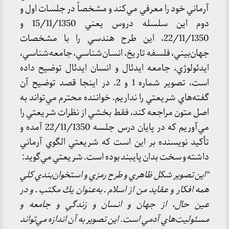
آرماني خود را معرفي مي‌كند و مشخصاً در جلسات اول و
دوم اين سلسله دروس يعني 15/11/1350 و
22/11/1350، اين طرح هندسي را با مشخصات
جهان‌بيني، فلسفه تاريخ، انسان‌شناسي، جامعه‌شناسي،
ايدئولوژي، جامعه ايدئال و انسان ايدئال توضيح داده
است، تصوير شماره 1 و 2. در اينجا قصد توضيح آن
گفته‌هاي شريعتي را نداريم. خواننده محترم مي‌تواند به
اصل متون مراجعه كند، فقط بخشي از نظرات شريعتي را
مي‌آوريم كه در پايان درس جلسه 22/11/1350 آمده و
تأكيد نويسنده بر اين است كه شريعتي الگوي آرماني
داشته و سخت بدان پايبند بوده است. شريعتي مي‌گويد:
“اين تصوير شكل ظاهري و طرح رمزي و استخوان‌‌بندي كلي
همه افكار و عقايد من از اسلام ـ به‌عنوان يك مكتب ـ و در
عين حال، از جهان و انسان و زندگي و جامعه و
مسئوليت‌هاي آدمي است. اين تصوير به آن اندازه مي‌تواند