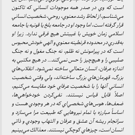
است كه وي در صدر همه موجودات انساني كه تاكنون
مي‌شناسم، از لحاظ رشد معنوي، روحي، شخصيت انساني
قرار گرفته است، اما وجود او در جامعه بلخ يا قونيه يا جامعه
اسلامي زمان خويش با غيبتش هيچ فرقي ندارد. زيرا او
به‌قدري در محدوده قرنطينه معنوي و الهي خودش محبوس
است كه در پيرامونش نه ظلم، نه جنگ مغول و نه جنگ
صليبي را و هيچ‌چيز را حس نمي‌كند… در هيچ مكتبي به
اندازه عرفان، انسان متعالي ساخته نمي‌شود. انقلاب‌هاي
بزرگ، قهرمان‌هاي بزرگ ساخته‌اند، ولي وقتي شخصيت
انساني آنها را با شخصيت عرفاي خود مقايسه مي‌كنيم،
اصلاً قابل قياس نيستند. نفي‌كردن خودخواهي‌ها،
ضعف‌ها، هوس‌هاي شخصي‌اي كه در هر وجودي هست و
اساساً مبارزه با تمام نيروهايي كه طبيعت مرا مي‌سازد و
سرانجام ريشه آن عشق و عرفان و التهاب وجودي و ذاتي
انسان است، چيزهاي كوچكي نيستند. معذالك مي‌بينيم