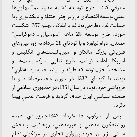
معرفي كنند. طرح توسعه “شبه مدرنيسم” پهلوي‌ها
يعني توسعه اقتصادي در زير چتر اختناق و ديكتاتوري و با
حمايت غرب طرحي بود كه با انقلاب بهمن 1357 شكست
خورد. طرح توسعه 28 ماهه “سوسيال ـ دموكراسي”
مصدق، دوام نياورد و با كودتاي 28 مرداد به زور نيروهاي
فيزيكي بزرگ مالكان و امپرياليست‌هاي انگليس و
امريكا، ادامه نيافت. طرح نظري ماركسيست‌ها و
مشخصاً حزب‌توده كه طرفدار “رشد غيرسرمايه‌داري”
بودند با كودتاي 1332 در دوران محمدرضاشاه و با
فروپاشي حزب‌توده در سال 1361، در جمهوري اسلامي از
صحنه سياسي ايران حذف گرديد و فرصت عملي پيدا
نكرد.
پس از سركوب 15 خرداد 1342 جمع‌بندي عمده
روشنفكران مذهبي و غيرمذهبي، روحانيت و بخش
سنتي بازاريان، خرده‌بورژوازي تجاري، بر سرنگوني نظام