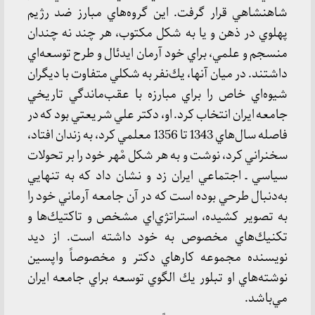
شاهنشاهي قرار گرفت. اين گروه‌هاي مبارز ضد رژيم
پهلوي در ذهن و يا به شكل مكتوب، هر چند نه چندان
منسجم و علمي، براي خود آرمان ايدئال و طرح توسعه‌اي
داشتند. در ميان آنها، يك‌نفر به شكلي متفاوت با ديگران
شيوه‌اي خاص را براي مبارزه با عقب‌ماندگي تاريخي
جامعه ايران انتخاب كرد. او، دكتر علي شريعتي بود كه در
فاصله سال‌هاي 1343 تا 1356 معلمي كرد، به زندان افتاد،
سخنراني كرد، نوشت و به هر شكل مْهر خود را بر تحولات
سياسي ـ اجتماعي ايران زد و نشان داد كه به تنهايي
به‌دنبال طرحي بوده است كه در آن جامعه آرماني خود را
به تصوير كشيده، استراتژي‌اي مشخص و تاكتيك‌ها و
تكنيك‌هاي مخصوص به خود داشته است. از ديد
نويسنده مجموعه كارهاي دكتر و مخصوصاً واپسين
نوشته‌هاي او تبلور يك الگوي توسعه براي جامعه ايران
مي‌باشد.