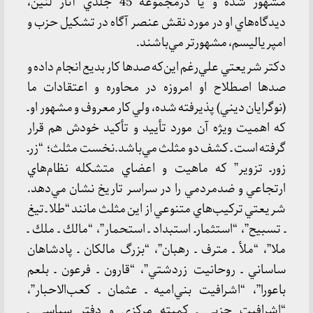
مشهور شده و يا درمجموعه 45 جلدي آثار لنين،
ديدگاه‌هاي او در مورد نقش عنصر آگاه در تشكيل حزب و
امپرياليسم، مشهورتر مي‌باشند.
دكتر شريعتي علي‌رغم اين‌كه صدها كار بديع انجام داده و
صدها اصطلاح او امروزه در محاوره و اعتقادات ما
(نوگرايان ديني) پذيرفته شده، ولي كار معروف و مشهور او ـ
كه اهميت ويژه آن مورد تأييد و تأكيد خودش هم قرار
گرفته است ـ كشف دو مثلث مي‌باشد.نخست مثلث؛ “زرـ
زورـ تزوير” كه ماهيت و اعضاي متشكله نظام‌هاي
ارتجاعي و ضدمردمي را در سراسر تاريخ نشان مي‌دهد.
شريعتي تركيب‌هاي متنوعي از اين مثلث مانند “طلا ـ تيغ
ـ تسبيح”، “استثمارـ استبداد ـ استحمار”، “مالك ـ ملك ـ
ملا”، “ملأ ـ مترف ـ رهبان”، “بزرگ مالكان ـ پادشاهان
ساساني ـ روحانيت زردشتي”، “قارون ـ فرعون ـ بلعم
باعورا”، “اشرافيت بني‌اميه ـ عثمان ـ كعب‌الاحبار”،
“اشرافيت حزبي ـ كميته مركزي و دفتر سياسي ـ