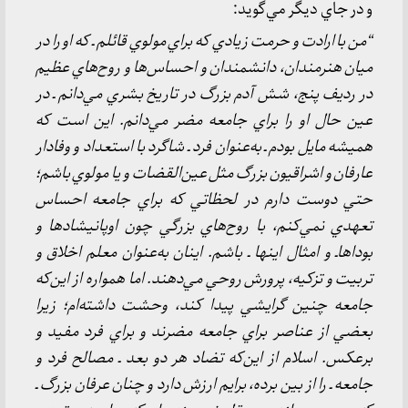
و در جاي ديگر مي‌گويد:
“من با ارادت و حرمت زيادي كه براي مولوي قائلم ـ كه او را در
ميان هنرمندان، دانشمندان و احساس‌ها و روح‌هاي عظيم
در رديف پنج، شش آدم بزرگ در تاريخ بشري مي‌دانم ـ در
عين حال او را براي جامعه مضر مي‌دانم. اين است كه
هميشه مايل بودم ـ به‌عنوان فرد ـ شاگرد با استعداد و وفادار
عارفان و اشراقيون بزرگ مثل عين‌القضات و يا مولوي باشم؛
حتي دوست دارم در لحظاتي كه براي جامعه احساس
تعهدي نمي‌كنم، با روح‌هاي بزرگي چون اوپانيشادها و
بوداهاـ و امثال اينها ـ باشم. اينان به‌عنوان معلم اخلاق و
تربيت و تزكيه، پرورش روحي مي‌دهند. اما همواره از اين‌كه
جامعه چنين گرايشي پيدا كند، وحشت داشته‌ام؛ زيرا
بعضي از عناصر براي جامعه مضرند و براي فرد مفيد و
برعكس. اسلام از اين‌كه تضاد هر دو بعد ـ مصالح فرد و
جامعه ـ را از بين برده، برايم ارزش دارد و چنان عرفان بزرگ ـ