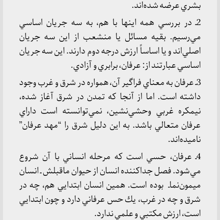
بشري عرضه شده‌اند.
2ـ در بررسي همه اينها با هم، به سه جريان اساسي
مي‌رسيم. بقيه مسائل يا منشعب از اين سه جريان
اصلي‌اند و يا اساساً ارزش درجه دوم دارند. اين سه جريان
اساسي عبارتند از: عرفان، برابري و آزادي.
3ـ عرفان به معناي فراگير آن، همواره در شرق و غرب وجود
داشته است. اما از آنجا كه تمدن در شرق آغاز شده،
نيمكره غربي وحشي‌نشين، نمي‌توانسته است داراي
عرفان متعالي باشد. به اين دليل شرق را “مهد عرفان”
ناميده‌اند.
4ـ عرفان، حسي است كه مرحله انساني با آن شروع
مي‌شود. فصل جداكننده انسان از حيوان ماقبلش ـ انسان
ميمون‌نماـ بوده است. همين انسان ابتدايي هم، چه در
شرق و چه در غرب، يك حس عرفاني دارد و چون ابتدايي
است، ارزش مكتبي و علمي ندارد.