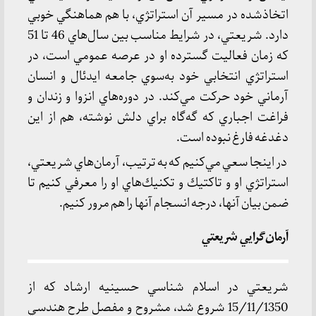
اتخاذشده در مسير آن استراتژي، با هم هماهنگي خوبي
دارد. شريعتي، در شرايط مناسب بين سال‌هاي 46 تا 51
كه زمان فعاليت گسترده او در عرصه عمومي است، در
استراتژي انتخابي خود به‌سوي جامعه ايدئال و انسان
آرماني خود حركت مي‌كند. در دوره‌هاي انزوا و زندان و
فراغت اجباري كه گه‌گاه براي دلش نوشته، هم از اين
دغدغه فارغ نبوده است.
در اينجا سعي مي‌كنيم كه به ترتيب، آرمان‌‌هاي شريعتي،
استراتژي او و تاكتيك و تكنيك‌هاي او را معرفي كنيم تا
ضمن بيان آنها، درجه انسجام آنها را هم مرور كنيم.
آرمان‌گرايي شريعتي
شريعتي در اسلام شناسي حسينيه ارشاد كه از
15/11/1350 شروع شد، مشروح و مفصل طرح هندسي