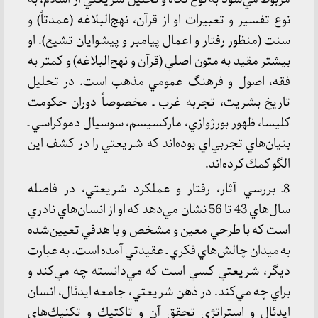
نوع تفسير و تعبيرات او از قرآن، نهج‌البلاغه (عمدتاً) و
سنت (منظور رفتار و اعمال پيامبر و پيشوايان تشيع). او
بيشتر مقيد به متون اصلي (قرآن و نهج‌البلاغه) و كمتر به
فقه، اصول و فرهنگ عمومي مذهب است. در تحليل
تاريخ بشريت، تجربه غرب ـ مخصوصاً دوران حكومت
كليسا، ظهور بورژوازي، ماركسيسم، سوسيال دموكراسي ـ
بنيان‌هاي تجربي‌اي بوده‌اند كه شريعتي را در كشف اين
الگو كمك كرده‌اند.
8ـ بررسي آثار، رفتار و عملكرد شريعتي، در فاصله
سال‌هاي 43 تا 56 نشان مي‌دهد كه او از انسان‌هاي نادري
است كه با طرحي معين و مشخص و با هدفي تعيين‌شده
به ميدان چالش‌هاي فكري ـ عقيدتي آمده است. به عبارت
ديگر، شريعتي كسي است كه مي‌دانسته چه مي‌كند و
براي چه مي‌كند. در ذهن شريعتي، جامعه ايدئال، انسان
ايدئال و استراتژي تحقق آن و تاكتيك و تكنيك‌هاي