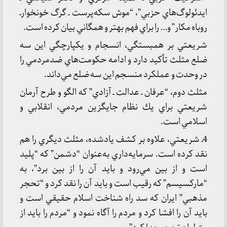
ايدئولوگ‌هاي حزبي”، “موش سكه‌پرست ـ گرگ خونخوارـ
روباه مكار” و… را براي فهم بهتر و همگاني بيان كرده است.
شريعتي بر همبستگي، انسجام و يكپارچگي اين سه
ضلع مثلث تأكيد دارد و ادامه حكومت‌هاي ضدمردمي را
در وحدت و عملكرد منسجم اين سه ضلع مي‌داند.
مثلث دوم، “عرفان ـ عدالت ـ آزادي” كه الگو و طرح آرمان
شريعتي براي يك نظام جايگزين مردمي، انقلابي و
اسلامي است.
4ـ شريعتي، علاوه بر كشف يادشده، مثلث ديگري را هم
نقد كرده است. سرمايه‌داري به‌عنوان “دشمن” كه “پليد
است و از بين مي‌رود و بايد آن را از بين برد”، به
“ماركسيسم” كه رقيب است و بايد آن را نقد كرد و “تحجر
مذهبي” ايران كه سد راه شناخت اسلام حقيقي است و
بايد آن را افشا كرد و مردم را آگاه نمود و “مردم را بايد از