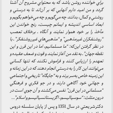
براي خواننده روشن باشد كه به محتواي مشروح آن آشنا
گردد و من اميد دارم آنهايي كه بر آن‌اند تا به درستي و
روشني و كمال، بدانند چه مي‌گويم و چه مي‌خواهم بگويم و
ابعاد اساسي انديشه و ايمانم چيست، رنج خواندن اين
مآخذ را بر خود هموار نمايند و آنگاه ـ برخلاف تعصب
“روشنفكران غيرمذهبي” و “مذهبي‌هاي غيرروشنفكر” ـ با
در نظر گرفتن اين‌كه: “ما مسلمانيم، اما در اين قرن و اين
نقطه جهان” ـ به نقد من آغاز نمايند و قوت و ضعف عقيده و
تعهدم را ارزيابي كنند و فراموش نكنند كه تنها كساني
مي‌توانند اين كار را به درستي انجام دهند كه در اين زمانه و
اين زمينه خاص به‌سر برند و به “جايگاه” تاريخي و اجتماعي
و جهاني خود آگاهي دارند و در جو فكري و فرهنگي
“مسلماني در اين قرن” نفس مي‌كشند و آن جوي است در
درون مثلث: “سوسياليسم، اگزيستانسياليسم و اسلام”…
دكترشريعتي در سال 1351 و پس از پايان سلسله دروس