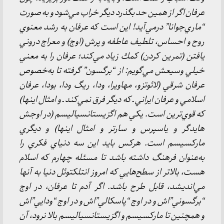
عرفان اگر از همين حد بگذرد ديگر خراب مي‌شود و به صورت
“ماري‌جوانا” درمي‌آيد! اين است كه عرفان به رشد معنوي
روح و احساس، تلطيف عاطفه و پرش (اوج) و معراج دروني
يافتن (تمرين كردن) كمك زياد مي‌كند؛ عرفان را به معني
خيلي وسيعش مي‌گويم: از “برگسون” گرفته تا به‌خصوص
عرفان شرقي (لائوتزو، مهاويرا، ودا، ريگ ودا، بودا، عرفان
اسلامي و عرفان ايراني ـ كه ديگر فرق نمي‌كند ـ و امثال اينها)
كه قوي‌ترين است. يكي هم اگزيستانسياليسم (در اوجش
هايدگر و ياسپرس و سارتر و امثال اينها) و ديگري
ماركسيسم است. هركس بايد اين سه دنياي فكري را
به‌عنوان فرهنگ داشته باشد تا مسئله چهارم كه اسلام
هست، بالاتر از سطح‌هايي كه امروز انتلكتوئل دنيا به آنها
مي‌انديشد، قابل طرح باشد. اگر آدم تا عرفان، در اوج
“برگسوني”اش و در اوج “پاسكالي”‌اش و در اوج “ودايي”‌اش
و همچنين تا ماركسيسم و اگزيستانسياليسم بالا نرود، آن