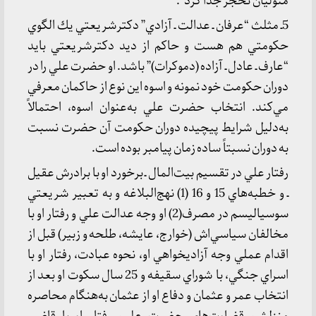
متوليان تحجر جدا كرد”.
5ـ مثلث “عرفان ـ عدالت ـ آزادي” دكترشريعتي يك الگوي
حكومتي هم هست و حاكم از ديد دكترشريعتي بايد
“عارف ـ عادل ـ آزاده (دموكرات)” باشد. او حضرت علي را در
دوران حكومت خود نمونه و اسوه اين نوع از حاكمان معرفي
مي‌كند. انتخاب حضرت علي به‌عنوان اسوه، احتمالاً
به‌دليل شرايط پيچيده دوران حكومت آن حضرت نسبت
به دوران نسبتاً ساده زمان پيامبر بوده است.
رفتار علي در تقسيم بيت‌المال ـ برخورد او با برادرش عقيل
ـ و خطبه‌هاي 15 و 16 (1) نهج‌البلاغه و به تعبير شريعتي
سوسياليسم در مصرف(2) او وجه عدالت علي و رفتار او با
مخالفان سياسي‌اش (خوارج، عايشه، طلحه و زبير) قبل از
اقدام عملي وجه آزاديخواهي او، نحوه عبادت، رفتار او با
اسراي جنگي، با شوراي سقيفه و 25 سال سكوت او بعد از
انتخاب عمر و عثمان و دفاع او از عثمان به‌هنگام محاصره