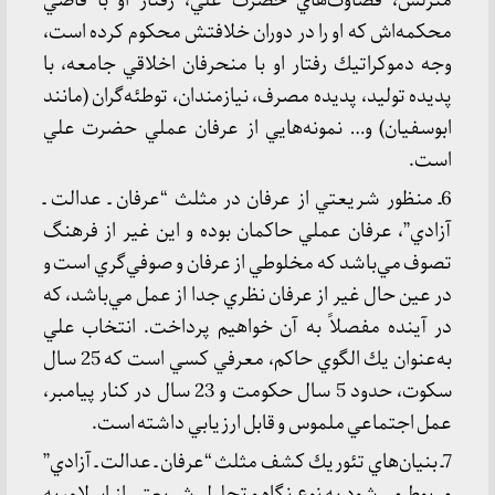
منزلش، قضاوت‌هاي حضرت علي، رفتار او با قاضي
محكمه‌اش كه او را در دوران خلافتش محكوم كرده است،
وجه دموكراتيك رفتار او با منحرفان اخلاقي جامعه، با
پديده توليد، پديده مصرف، نيازمندان، توطئه‌گران (مانند
ابوسفيان) و… نمونه‌هايي از عرفان عملي حضرت علي
است.
6ـ منظور شريعتي از عرفان در مثلث “عرفان ـ عدالت ـ
آزادي”، عرفان عملي حاكمان بوده و اين غير از فرهنگ
تصوف مي‌باشد كه مخلوطي از عرفان و صوفي‌گري است و
در عين حال غير از عرفان نظري جدا از عمل مي‌باشد، كه
در آينده مفصلاً به آن خواهيم پرداخت. انتخاب علي
به‌عنوان يك الگوي حاكم، معرفي كسي است كه 25 سال
سكوت، حدود 5 سال حكومت و 23 سال در كنار پيامبر،
عمل اجتماعي ملموس و قابل ارزيابي داشته است.
7ـ بنيان‌هاي تئوريك كشف مثلث “عرفان ـ عدالت ـ آزادي”
مربوط مي‌شود به نوع نگاه و تحليل شريعتي از اسلام، به