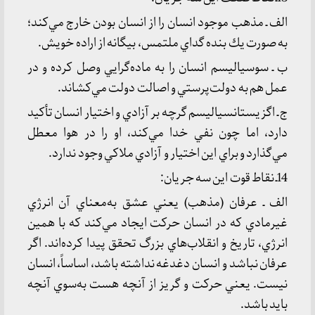
الف ـ مذهب موجود انسان را از انسان بودن خارج مي‌كند؛
به صورت يك بنده گداي ملتمس، بيگانه از اراده خويش.
ب ـ سوسياليسم انسان را به ماده‌گرايي وصل كرده و در
عمل هم به دولت‌‌پرستي و اصالت دولت مي‌كشاند.
ج ـ اگزيستانسياليسم گرچه بر آزادي و اختيار انسان تأكيد
دارد، اما چون نفي خدا مي‌كند، او را در هوا معطل
مي‌گذارد و براي اين اختيار و آزادي ملاكي وجود ندارد.
14ـ نقاط قوت اين سه جريان:
الف ـ عرفان (مذهب) يعني عشق به‌معناي آن انرژي
غيرمادي كه در انسان حركت ايجاد مي‌كند كه با همين
انرژي، تاريخ و انقلاب‌هاي بزرگ تحقق پيدا كرده‌اند. اگر
عرفان نباشد و انسان دغدغه نداشته باشد، اساساً، انسان
نيست. يعني حركت و گريز از آنچه هست به‌سوي آنچه
بايد باشد.