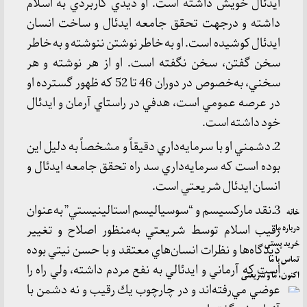
ايدئال خويش داشته است. او ديدي كاربردي به اسلام
داشته و درجهت تحقق جامعه ايدئال و ساخت انسان
ايدئال كوشيده است. او به خاطر نوشتن ننوشته و به خاطر
سخن گفتن، سخن نگفته است. او از هر نوشته و هر
سخني، به‌خصوص در دوران 46 تا 52 كه ظهور گسترده او
در عرصه عمومي است، هدفي در راستاي آرمان و ايدئال
خود داشته است.
2ـ دشمني او با سرمايه‌د‌اري دقيقاً و مشخصاً به دليل اين
بوده است كه سرمايه‌داري سد راه تحقق جامعه ايدئال و
انسان ايدئال شريعتي است.
3ـ نقد ماركسيسم و “سوسياليسم استالينيستي” به‌عنوان
خانه
درباره ما
رقيب اسلام توسط شريعتي به‌منظور اصلاح و تغيير
خرید پستی
ديدگاه‌ها و نظرات انسان‌هاي معتقد و با حسن نيتي بوده
تماس با ما
است كه آرماني و ايدئالي به نفع مردم داشته، ولي راه را
اکنون، ما و شریعتی
عوضي مي‌رفته‌اند و در چارچوب يك رقيب و نه دشمن با