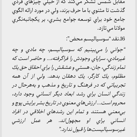
مقابل شمس تشكر مي‌كند كه از خيلي چيزهاي فردي
گذشت تا مثنوي با ما حرف بزند، ولي در مورد ارائه الگوي
جامع خود براي توسعه جوامع بشري، بر يكجانبه‌نگري
مولانا مي‌تازد.
16ـ نقد “سوسياليسم محض”:
“جواني را مي‌بينيم كه سوسياليسم، چه مادي و چه
غيرمادي، سراپاي وجودش را فراگرفته،… و حاضر است كه
تمام زندگي، جان، هستي و عشقش را براي احقاق حق يك
مظلوم، يك كارگر، يك دهقان بدهد. ولي از آن همه
تجربياتي كه در فرهنگ و تاريخ و مذهب و به‌هرحال در
زندگي انسان براي رشد ابعاد ديگر انساني وجود دارد،
محروم است… ارزش‌هاي معنوي در تاريخ بشر برايش پوچ و
بي‌‌معني هستند و تمام اين رشدهاي اخلاقي در افراد
انساني براي او مجهول‌اند. هر عمل ارزشي
غيرسوسياليست‌ها را قبول ندارد.”