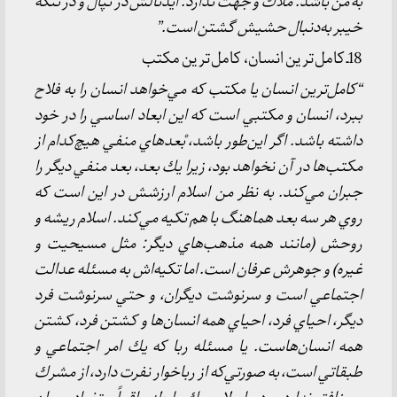
به من باشد. ملاك و جهت ندارد. ايدئالش در نپال و در تنگه
خيبر به‌دنبال حشيش گشتن است.”
18ـ كامل‌ترين انسان، كامل‌ترين مكتب
“كامل‌ترين انسان يا مكتب كه مي‌خواهد انسان را به فلاح
ببرد، انسان و مكتبي است كه اين ابعاد اساسي را در خود
داشته باشد. اگر اين‌طور باشد، بْعدهاي منفي هيچ‌كدام از
مكتب‌ها در آن نخواهد بود، زيرا يك بعد، بعد منفي ديگر را
جبران مي‌كند. به نظر من اسلام ارزشش در اين است كه
روي هر سه بعد هماهنگ با هم تكيه مي‌كند. اسلام ريشه و
روحش (مانند همه مذهب‌هاي ديگر: مثل مسيحيت و
غيره) و جوهرش عرفان است. اما تكيه‌اش به مسئله عدالت
اجتماعي است و سرنوشت ديگران، و حتي سرنوشت فرد
ديگر، احياي فرد، احياي همه انسان‌ها و كشتن فرد، كشتن
همه انسان‌هاست. يا مسئله ربا كه يك امر اجتماعي و
طبقاتي است، به صورتي‌كه از رباخوار نفرت دارد، از مشرك