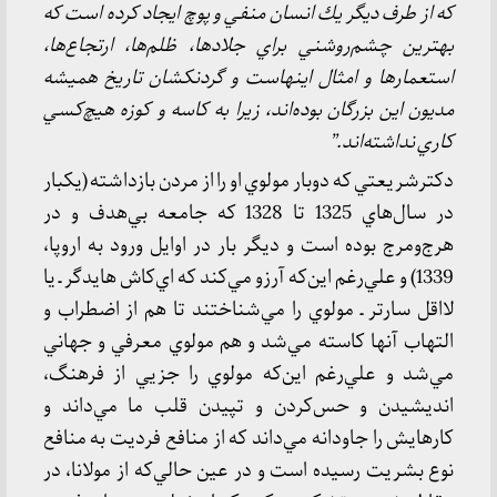
كه از طرف ديگر يك انسان منفي و پوچ ايجاد كرده است كه
بهترين چشم‌روشني براي جلادها، ظلم‌ها، ارتجاع‌ها،
استعمارها و امثال اينهاست و گردنكشان تاريخ هميشه
مديون اين بزرگان بوده‌اند، زيرا به كاسه و كوزه هيچ‌كسي
كاري نداشته‌اند.”
دكترشريعتي كه دوبار مولوي او را از مردن بازداشته (يكبار
در سال‌هاي 1325 تا 1328 كه جامعه بي‌هدف و در
هرج‌ومرج بوده است و ديگر بار در اوايل ورود به اروپا،
1339) و علي‌رغم اين‌كه آرزو مي‌كند كه اي‌كاش هايدگر ـ يا
لااقل سارتر ـ مولوي را مي‌شناختند تا هم از اضطراب و
التهاب آنها كاسته مي‌شد و هم مولوي معرفي و جهاني
مي‌شد و علي‌رغم اين‌كه مولوي را جزيي از فرهنگ،
انديشيدن و حس‌كردن و تپيدن قلب ما مي‌داند و
كارهايش را جاودانه مي‌داند كه از منافع فرديت به منافع
نوع بشريت رسيده است و در عين حالي‌كه از مولانا، در