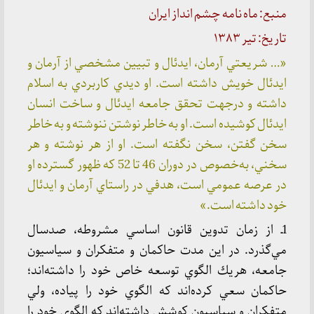
منبع: ماه نامه چشم انداز ایران
تاریخ: تیر ۱۳۸۳
«…
شريعتي آرمان، ايدئال و تبيين مشخصي از آرمان و
ايدئال خويش داشته است. او ديدي كاربردي به اسلام
داشته و درجهت تحقق جامعه ايدئال و ساخت انسان
ايدئال كوشيده است. او به خاطر نوشتن ننوشته و به خاطر
سخن گفتن، سخن نگفته است. او از هر نوشته و هر
سخني، به‌خصوص در دوران 46 تا 52 كه ظهور گسترده او
در عرصه عمومي است، هدفي در راستاي آرمان و ايدئال
خود داشته است.»
1ـ از زمان تدوين قانون اساسي مشروطه، صدسال
مي‌گذرد. در اين مدت حاكمان و متفكران و سياسيون
جامعه، هريك الگوي توسعه خاص خود را داشته‌اند؛
حاكمان سعي كرده‌اند كه الگوي خود را پياده، ولي
متفكران و سياسيون كوشش داشته‌اند كه الگوي خود را