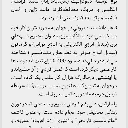
نوع توسعه دموكراتيك (سرمايه‌دارانه) مانند فرانسه،
انگليس و امريكا، محافظه‌كارانه مانند ژاپن و آلمان
فاشيسم و توسعه كمونيستي، اشاره دارد.
3ـ هر دانشمند معروفي در جهان به معروف‌ترين كار خود
شناخته مي‌شود. مثلاً اديسون به‌عنوان مخترع لامپ‌هاي
برق (تبديل انرژي الكتريكي به انرژي نوراني) و گرامافون
(تبديل امواج صوتي به قطب‌هاي مغناطيسي) شناخته
مي‌شود درحالي‌كه اديسون 400 اختراع ثبت‌شده و صدها
كار علمي ديگر كرده است كه كمتر افرادي از آن مطلع‌اند و
يا اينشتين درحالي‌كه هزاران كار علمي بكر كرده است،
درجهان به تدوين‌كننده تئوري نسبيت و بيان‌كننده رابطه
تبديل جرم به ماده و برعكس معروف است.
يا ماركس، علي‌رغم كارهاي متنوع و متعددي كه در دوران
زندگي تحقيقي خود انجام داده است، به‌عنوان كاشف
“ماترياليسم تاريخي” و “تئوري ارزش‌‌افزوده” معروف و