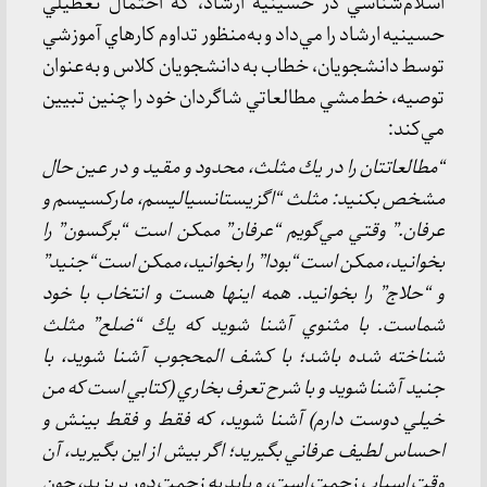
اسلام‌شناسي در حسينيه ارشاد، كه احتمال تعطيلي
حسينيه ارشاد را مي‌داد و به‌منظور تداوم كارهاي آموزشي
توسط دانشجويان، خطاب به دانشجويان كلاس و به‌‌عنوان
توصيه، خط‌مشي مطالعاتي شاگردان خود را چنين تبيين
مي‌كند:
“مطالعاتتان را در يك مثلث، محدود و مقيد و در عين حال
مشخص بكنيد: مثلث “اگزيستانسياليسم، ماركسيسم و
عرفان.” وقتي مي‌گويم “عرفان” ممكن است “برگسون” را
بخوانيد، ممكن است “بودا” را بخوانيد، ممكن است “جنيد”
و “حلاج” را بخوانيد. همه اينها هست و انتخاب با خود
شماست. با مثنوي آشنا شويد كه يك “ضلع” مثلث
شناخته شده باشد؛ با كشف المحجوب آشنا شويد، با
جنيد آشنا شويد و با شرح تعرف بخاري (كتابي است كه من
خيلي دوست دارم) آشنا شويد، كه فقط و فقط بينش و
احساس لطيف عرفاني بگيريد؛ اگر بيش از اين بگيريد، آن
وقت اسباب زحمت است، و بايد به زحمت دور بريزيد، چون