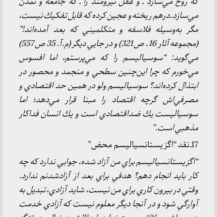
كه روح مي‌سازد ـ و عقل نيرومند را ـ كه جامعه و تمدن
مي‌سازد ـ درهم ريخته و عجين كرده كه قابل تفكيك نيست،
مگر به‌وسيله فلاسفه و متكلميني كه بعد آمده‌اند!”
(مجموعه آثار 16 ـ ص 321) و در جايي‌ ديگر (م.آ. 35 ص 557)
مي‌گويد: “سوسياليسم را كه مي‌پرستم، اما افسوس
مي‌خورم كه چرا اين‌چنين سطحي و منجمد و محصور در
ابتذال كرده‌اند؟ سوسياليسم ولو در همين حد اقتصادي و
مصرفي‌اش گرچه اقتصاد را مبنا قرار مي‌دهد؛ اما
سوسياليست يك ضداقتصادي است و يك انسان فداكار
مذهبي است.”
17ـ نقد “اگزيستانسياليسم محض”
“اگزيستانسياليسم براي من آزاد شده، جوابي ندارد كه چه
كار بايد انجام دهم؟ هدفي براي بعد از آزادشدنم ندارد.
وقتي در بيرون كاري براي من نيست، شايد آزادي، تبديل به
آوارگي شود و در آنجا ديگر معلوم نيست كه آزادي خدمت