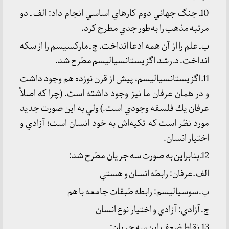
10ـ جنگ‌ جهاني دوم كارهاي اساسي انجام داد: الف ـ دو
مرتبه مذهب را به‌طور جدي مطرح كرد.
ب ـ علم را از آن همه ادعا انداخت. ج ـ ماركسيسم را از سكه
انداخت. دـ رشد اگزيستانسياليسم مطرح شد.
11ـ اگزيستانسياليسم، پيش از قرن نوزده هم وجود داشت
و در همان عرفان ما نيز وجود داشته است. (چرا كه اصلاً
عرفان يك فلسفه وجودي است.) ولي به اين صورت جديد
مورد نظر است كه تكيه‌اش به خود انسان است؛ آزادي و
اختيار انسان.
12ـ بنابراين به صورت سه جريان مطرح شد:
الف ـ عرفان: رابطه انسان و هستي
ب ـ سوسياليسم: رابطه طبقات جامعه با هم
ج ـ آزادي: آزادي و اختيار نوع انسان
13ـ نقاط ضعف اين سه جريان: