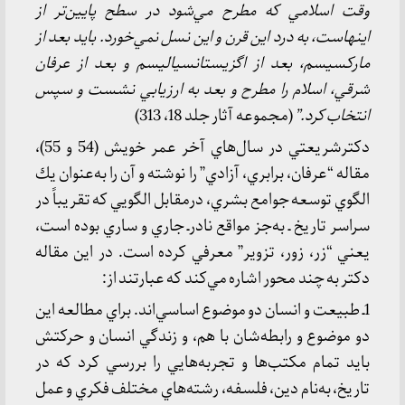
وقت اسلامي كه مطرح مي‌شود در سطح پايين‌تر از
اينهاست، به درد اين قرن و اين نسل نمي‌خورد. بايد بعد از
ماركسيسم، بعد از اگزيستانسياليسم و بعد از عرفان
شرقي، اسلام را مطرح و بعد به ارزيابي نشست و سپس
انتخاب كرد.”
(مجموعه آثار جلد 18، 313)
دكترشريعتي در سال‌هاي آخر عمر خويش (54 و 55)،
مقاله “عرفان، برابري، آزادي” را نوشته و آن را به‌عنوان يك
الگوي توسعه جوامع بشري، درمقابل الگويي كه تقريباً در
سراسر تاريخ ـ به‌جز مواقع نادرـ جاري و ساري بوده است،
يعني “زر، زور، تزوير” معرفي كرده است. در اين مقاله
دكتر به چند محور اشاره مي‌كند كه عبارتند از:
1ـ طبيعت و انسان دو موضوع اساسي‌اند. براي مطالعه اين
دو موضوع و رابطه‌شان با هم، و زندگي انسان و حركتش
بايد تمام مكتب‌ها و تجربه‌هايي را بررسي كرد كه در
تاريخ، به‌نام دين، فلسفه، رشته‌هاي مختلف فكري و عمل