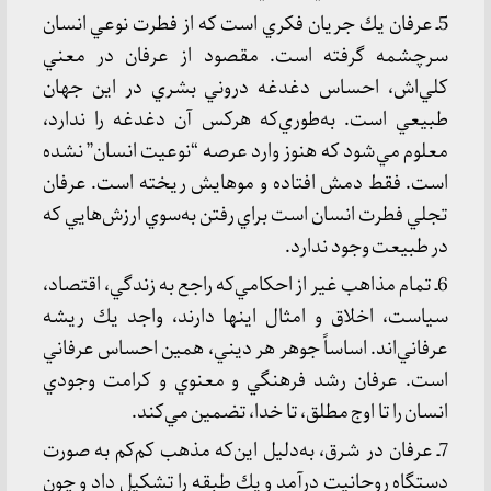
5ـ عرفان يك جريان فكري است كه از فطرت نوعي انسان
سرچشمه گرفته است. مقصود از عرفان در معني
كلي‌اش، احساس دغدغه دروني بشري در اين جهان
طبيعي است. به‌طوري‌كه هركس آن دغدغه را ندارد،
معلوم مي‌شود كه هنوز وارد عرصه “نوعيت انسان” نشده
است. فقط دمش افتاده و موهايش ريخته است. عرفان
تجلي فطرت انسان است براي رفتن به‌سوي ارزش‌هايي كه
در طبيعت وجود ندارد.
6ـ تمام مذاهب غير از احكامي‌كه راجع به زندگي، اقتصاد،
سياست، اخلاق و امثال اينها دارند، واجد يك ريشه
عرفاني‌اند. اساساً جوهر هر ديني، همين احساس عرفاني
است. عرفان رشد فرهنگي و معنوي و كرامت وجودي
انسان را تا اوج مطلق، تا خدا، تضمين مي‌كند.
7ـ عرفان در شرق، به‌دليل اين‌كه مذهب كم‌كم به صورت
دستگاه روحانيت درآمد و يك طبقه را تشكيل داد و چون