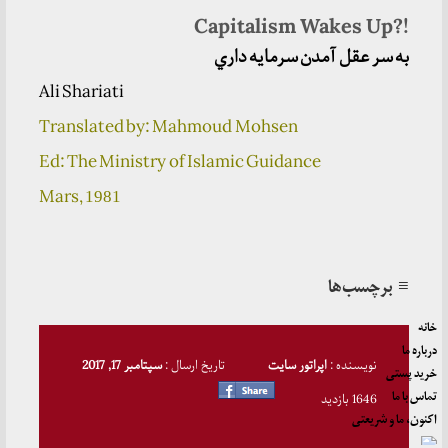
Capitalism Wakes Up?!
به سر عقل آمدن سرمايه داري
Ali Shariati
Translated by: Mahmoud Mohsen
Ed: The Ministry of Islamic Guidance
Mars,
1981
≡ برچسب‌ها
خانه
درباره ما
نویسنده :
اپراتور سایت
تاریخ ارسال :
سپتامبر 17, 2017
خرید پستی
تماس با ما
1646 بازدید
اکنون، ما و شریعتی