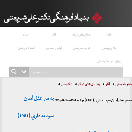
خانه
فعالیتهای بنیاد
آثار
اسناد
نقد و بررسی
درباره شریعتی
فیلم و تصاویر
استاد شریعتی
پوران شریعت‌رضوی
دکتر شریعتی
آثار
به زبان‌های دیگر
انگلیسی
به سر عقل آمدن
به سر عقل آمدن سرمايه داري (1981) Capitalism Wakes Up?!
سرمايه داري (1981)