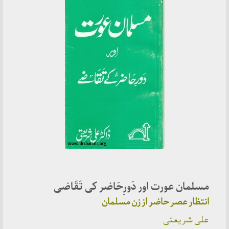
مسلمان عورت اور دَورِحَاضر کی تَقَاضی
انتظار عصر حاضر از زن مسلمان
علی شریعتی