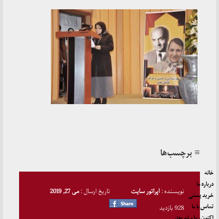
≡ برچسب‌ها
خانه
درباره ما
نویسنده :
اپراتور سایت
تاریخ ارسال :
می 27, 2019
خرید پستی
تماس با ما
928 بازدید
اکنون، ما و شریعتی