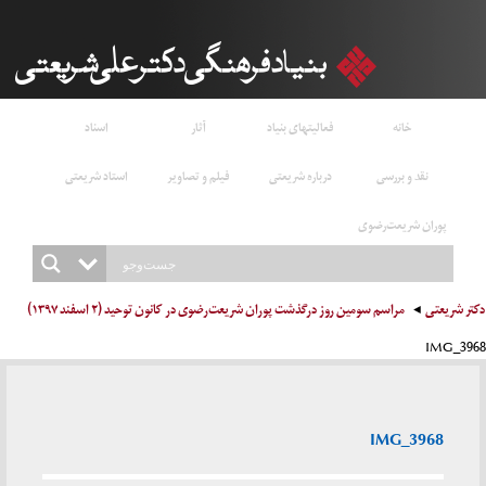
خانه
فعالیتهای بنیاد
آثار
اسناد
نقد و بررسی
درباره شریعتی
فیلم و تصاویر
استاد شریعتی
پوران شریعت‌رضوی
دکتر شریعتی
مراسم سومین روز درگذشت پوران شریعت‌رضوی در کانون توحید (۲ اسفند ۱۳۹۷)
IMG_3968
IMG_3968