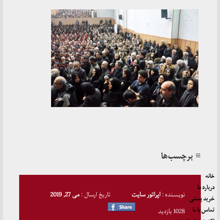
≡ برچسب‌ها
خانه
درباره ما
نویسنده :
اپراتور سایت
تاریخ ارسال :
می 27, 2019
خرید پستی
تماس با ما
1028 بازدید