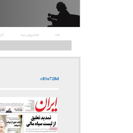
خانه
فعالیتهای بنیاد
آثار
c81e728d