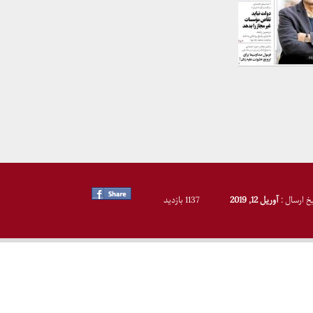
یخ ارسال :
آوریل 12, 2019
1137 بازدید