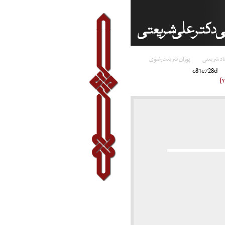
اد شریعتی
پوران شریعت‌رضوی
c81e728d