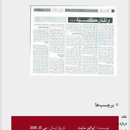
≡ برچسب‌ها
خانه
درباره ما
نویسنده :
اپراتور سایت
تاریخ ارسال :
می 15, 2018