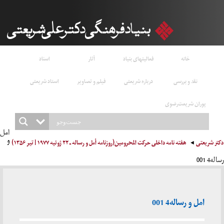
خانه
فعالیتهای بنیاد
آثار
اسناد
نقد و بررسی
درباره شریعتی
فیلم و تصاویر
استاد شریعتی
پوران شریعت‌رضوی
امل
و
دکتر شریعتی
هفته نامه داخلی حرکت المحرومین(روزنامه أمل و رساله ـ ۲۲ ژوئیه ۱۹۷۷ | تیر ۱۳۵۶)
رساله4 001
امل و رساله4 001