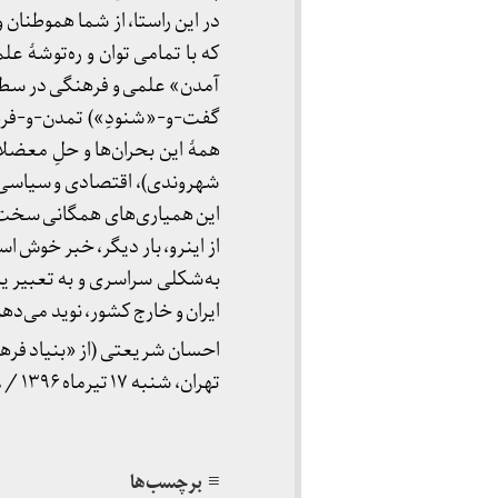
در این راستا، از شما هموطنان 
که با تمامی توان و ره‌توشهٔ 
آمدن» علمی و فرهنگی در سطحِ 
گفت-و-«شنودِ») تمدن‌-و-فرهنگ‌ه
همهٔ این بحران‌ها و حلِ معض
شهروندی)، اقتصادی و سیاسی، که
این همیاری‌های همگانی سخت 
از اینرو، بار دیگر، خبر خوش است
به‌شکلی سراسری و به تعبیر ی
ایران و خارج کشور، نوید می‌دهم؛
احسان شریعتی (از «بنیاد فر
تهران، شنبه ۱۷ تیرماه ۱۳۹۶ / ۸ جولای ۲۰۱۷
≡ برچسب‌ها