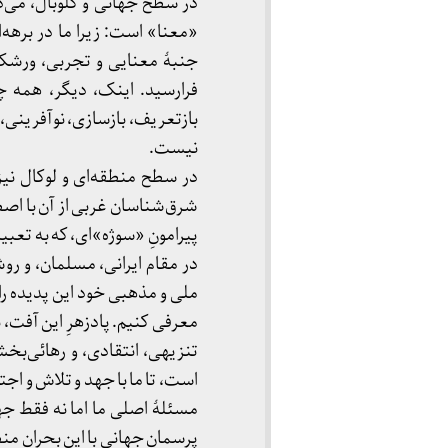
در سطح جهانی و گلوبال، می‌د
«معنا» است: زیرا ما در برهه‌ا
جنبهٔ معنایی و تجربی، ورشکس
فرارسید. اینک، دیگر، همه چ
بازتعریف، بازسازی، نوآفرینی،
نیست.
در سطح منطقه‌ای و لوکال نیز،
شرق‌شناسان غربی از آن‌ با اصط
پیرامونِ «سوژه»‌ای، که به تعبی
در مقام ایرانی، مسلمان، و روش
ملی و مذهبی خود این پدیده را ب
معرفی کنیم. پادزهرِ این آفت، به
تنزیهی، انتقادی، و رهائی‌بخش.
است، تا ما با جهد و تلاش و اجته
مسئلهٔ اصلی ما اما نه فقط ج
پرسمان جهانی با این بحران من