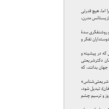
 اما، هیچ قدرتی
 اگزیستانس مدرن،
و روشنفکری سدهٔ
دوستداران تفکر و
 که در پیشینه و
مان دکترشریعتی
 جهان بدانند، که
، «شریعتی‌شناس»
فان)، تبدیل شود،
روز و ترسیم چشم