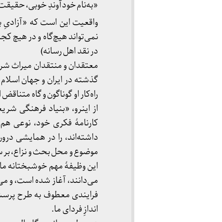
«به‌نام خودآوندِ خوبی، حقیقت،
واقعیت این است که «آزادیِ ب
نمی‌تواند هیچ‌گاه و در هیچ کج
در نقد اهل رسانه)
معتقدان و منتقدان میراث شریع
گذشته در ایران و جهان اسلام ب
راه‌کار او گوناگون و گاه متناقض ا
از اینرو، «بنیاد فرهنگی شری
کارنامهٔ فکری خود، نوعی هم
داشته‌اند، را در همایشی درون
موضوع و محل بحث و نزاع، بر 
این وظیفهٔ مهم خوشبختانه ما
می‌دانند، آغاز شده است، و می
فرایندی معطوف به طرح پرسش‌ه
اندازِ فردای ما.