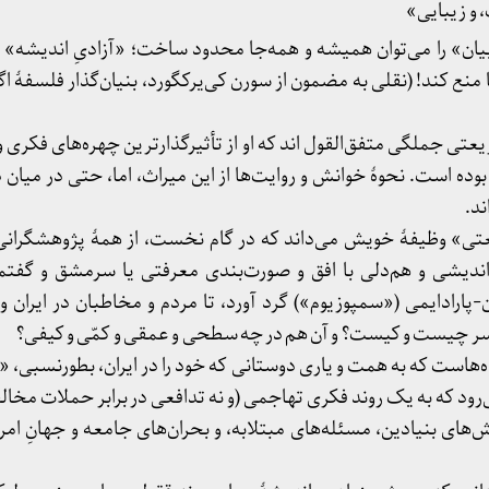
 و زیبایی»
یان» را می‌توان همیشه و همه‌جا محدود ساخت؛ «آزادیِ اندیشه» را
ا منع کند! (نقلی به مضمون از سورن کی‌یرکگورد، بنیان‌گذار فلسفهٔ
تی جملگی متفق‌القول اند که او از تأثیرگذارترین چهره‌های فکری 
وده است. نحوهٔ خوانش و روایت‌ها از این میراث، اما، حتی در میان 
ند.
عتی» وظیفهٔ خویش می‌داند که در گام نخست، از همهٔ پژوهشگرانی
‌اندیشی و هم‌دلی با افق و صورت‌بندی معرفتی یا سرمشق و گفت
-پارادایمی («سمپوزیوم») گرد آورد، تا مردم و مخاطبان در ایران و
سر چیست و کیست؟ و آن هم در چه سطحی و عمقی و کمّی و کیفی؟
ه‌هاست که به همت و یاری دوستانی که خود را در ایران، بطورنسبی
‌رود که به یک روند فکری تهاجمی (و نه تدافعی در برابر حملات مخال
ای بنیادین، مسئله‌های مبتلابه، و بحران‌های جامعه و جهانِ ام