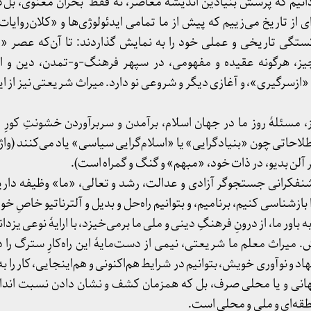
انیم که پرسش بنیادین اندیشهٔ معاصر، نه ققط بحران معنوی، بل‌ک
ی از تاریخ می‌زییم که پیش از ما تمامی ایدئولوژی‌ها و «کلان‌روایات»
تگی تاریخی و عملی خود را به نمایش گذاردند: تا آن‌که عصر «پا
یز، هرگونه عقیده و مفهومی، در سپهر فرهنگ-و-تمدن، دین و ایدئ
 «ازسرگیری»، و آغازی دیگر و شروعی نو دارد. میراث شریعتی نیز از 
 مسئلهٔ روز ما در جهان اسلام، برآمدن و سربرآوردن خشونتِ کورِ 
لاحاتی چون «بنیادگرایی» یا «اسلام‌گرایی سیاسی» یاد می‌کنند (واژگ
ر آلن بدیو، در ذات خود، «مبهم» و گنگ و گمراه است).
نفکرانی جستجوگر آزادی و عدالت، رشد و تعالی، «ما» وظیفه داریم تا
ازشناسی کنیم، برنامیم، و بتوانیم راه‌حل و بدیل و آلترناتیو خاصِ خو
 باور ما، از درونِ فرهنگِ دینی و ملی ما برمی‌خیزد، با ارایهٔ نوعی یزد
 میراث معلم ما شریعتی، نیمی از دست‌مایهٔ این راه‌کارِ سترگ را در
اد و نوآوری خویش، بتوانیم در شرایط هم‌اکنونی و هم‌اینجایی، کار را به 
هانی و یا محلی صرف، بل که همزمان کشف و نشان دادن نسبت اندام‌
طقه‌ای و ملی و محلی است.