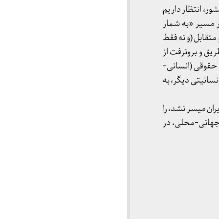
ور، انتظار داریم
در مسیر «به شمار
متقابل (و نه فقط
طریق و برونرفت از
 حقوقی (انسانی-
نسانیتی دیگر، به
یران میسر نشد، را
 جهانی-محلی، در