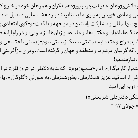
و دانش‌پژوهان حقیقت‌جو، و بویژه همفکران و همراهان خود در خارج کش
علمی و مادی خویش به یاری ما بشتابید: در راه «شناسایی متقابل»، 
بین‌المللی و مشارکت راستین در مواجهه و یا گفت-و-گوی انتقادی و 
ا، ادیان و مکتب‌ها، و ملت‌ها و زبان‌ها، از سویی، و در راهِ ارایهٔ 
لاتِ بغرنج و متعددِ معیشتی، سبک‌زیستی، بوم-زیستی، اجتماعی و
 گریبان مردم ما و منطقه و جهان را گرفته است، و برای بازآفرینیِ ا
نیازمندیم!
مرار کارِ برگزاری این «سمپوزیوم» ، که بنابه دلایلی در «روز قلم» در ا
کی از اساتید عزیز همکارمان، بطورهمزمان، به صورتی «گلوکال»، یا
 و به این امید.
هنگی دکترعلی شریعتی»)