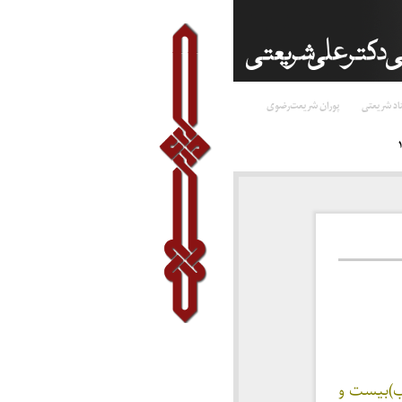
اد شریعتی
پوران شریعت‌رضوی
اب)بیست و