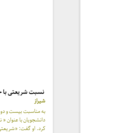
نسبت شریعتی با ج
شیراز
به مناسبت بیست و دو
دانشجویان با عنوان «
کرد. او گفت: «شریعت