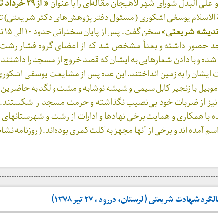
لی البدل شورای شهر لاهیجان مقاله‌ای را با عنوان
« از ۲۹ خرداد تا ۲ خرداد»
الاسلام یوسفی اشکوری ( مسئول دفتر پژوهش‌های دکتر شریعتی) 
 اندیشه شریعتی
» سخن گ
د حضور داشته و بعدأ مشخص شد که از اعضای گروه فشار رشت بود
ه و با دادن شعارهایی به ایشان که قصد خروج از مسجد را داشتند 
ت ایشان را به زمین انداختند. این عده پس از مشایعت یوسفی اشکوری
موبیل با زنجیر کابل سیمی و شیشه نوشابه و مشت و لگد به حاضرین 
ا نیز از ضربات خود بی‌نصیب نگذاشته و حرمت مسجد را شکستند. م
ه با همکاری و همایت برخی نهادها و ادارات از رشت و شهرستانهای ا
شهادت شریعتی ( لرستان، دررود ، ۲۷ تیر ۱۳۷۸)