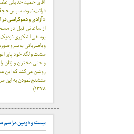
آقای حمید حدیثی عضو ع
قرائت نمود. سپس حجة 
«
آزادی و دموکراسی در
از ساعاتی قبل در مسج
یوسفی اشکوری نزدیک شد
و باضرباتی به سرو صور
مشت و لگد خود پای اتو
و حتی دختران و زنان ر
روشن می‌کند که این عد
۱۳۷۸)
بیست و دومین مراسم سالگرد 