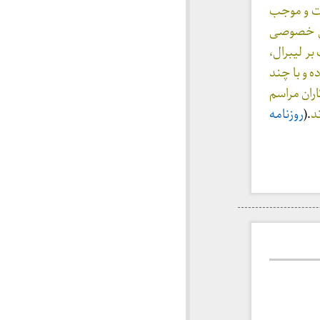
فت و موجب
تی خصوصی
ر لیبرال،
 و با چند
ران مراسم
د
.(
روزنامه