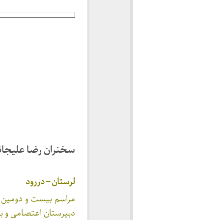
سخنران رضا علیجان
لرستان – دررود
مراسم بیست و دومین ب
دبیرستان اعتصامی و با