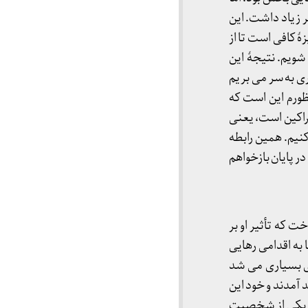
ر زیاد داشت. این
ۀ کافی است تا از
شویم. نتیجۀ این
ری به سر می بریم
ظورم این است که
مهراکین است، یعنی
نیم. همین رابطه
در پایان بازخواهم
ت که تأثیر او بر
 به اقدامی رهایی
ی بسیاری می شد
 آمدند و خود این
ود. یکی از شخصیت