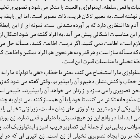
سبات واقعی سلطه. ایدئولوژی واقعیت را منکر می شود و تصویری تخیل
نهفته است. به تعبیر لاکان فریب، ذات تصویر است. اما این رابطه ب
م ها انتظاری دارد که بر آورده نشدنی است. نمونه ای از این رابط
در این مناسبات اشکالی پیش می آید، به افراد گفته می شود اشکال ا
 لازم است، اطاعت نمی کنید. اگر درست اطاعت کنید، مسأله حل می
ه مسأله ساز است و هر قدر و به هر نحوی هم افراد تمکین و اطاعت 
ابطۀ تخیلی با مناسبات قدرت این است.
ایدئولوژی ما را استیضاح می کند، یعنی با خطاب «هی با توام!» ما را ب
ین خطاب واکنش نشان دهیم و آن را بپذیریم. وقتی گفته می شود که زن 
 سخن تصویری را می سازد و از زنان می خواهد آن را بپذیرند. طبیعی 
مذبوحانه تلاش می کنند تا خود را با آن همساز کنند. می توان به چند ن
گرافی یکی از مهمترین ایدئولوژی های زمان ماست، زیرا زنی تخیلی را
 آید، اما در واقع این زن هیچ نسبتی با دنیای واقعی ندارد. زن پور
ت زیبایی نیز از جملۀ این تصاویر فریب آمیز و ایدئولوژیک اند. ی
ه بر زن ایجاد تصویری تخیلی از زن است. زن اثیری ای که در اید