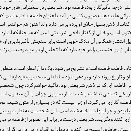
علی درجه تأثیرگذار بود، فاطمه بود. شریعتی در سخنرانی های خود د
انی ها بعدها به صورت کتابی در آمد با عنوان فاطمه، فاطمه است که
ین کتاب از ذهن بسیار خلاق او پرده بر می دارد و لذا هنوز هم خواندنی ا
کتوب است و خالی از گفتار بلاغی شریعتی است که همچنانکه اشاره خو
دلیل انتشار همگانی آن ملاک خوبی است برای سنجش تأثیرپذیری او. 
اب زن و جنسیت را در خود دارد که با تحلیل او در مورد وضعیت زنان 
کتاب فاطمه فاطمه است، تشریح می شود، یک دالّ اعظم است. منظور ا
ن و تاریخ پیوند دارد و بر ذهن افراد سلطه ای منحصر به فرد ایفا می ک
ی فاطمه ای که در ذهن شریعتی بود، تأکید خواهم کرد، چون شخصیتی
تاریخی تضادی نداشته باشد، اما از بسیاری جهات با آن متفاوت است
اصله گذاری می گیرد. او زنی نیست که در بسیاری از متون شیعه تو
یا بودن و جز اینها شناخته شده است. این شخصیت به نظر شریعتی 
ی کنند و بگریند. شریعتی درست در برابر این تصویر از فاطمه بر می 
است، خاطره را بسیج می کند و آدمها را به اقدام وا می دارد. اگر از آد