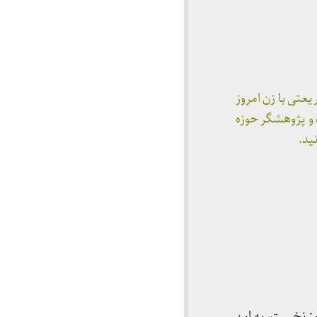
«رابطه دکتر شریعتی با زن امروز
 و پژوهشگر حوزه
ید.
: نخست، به این