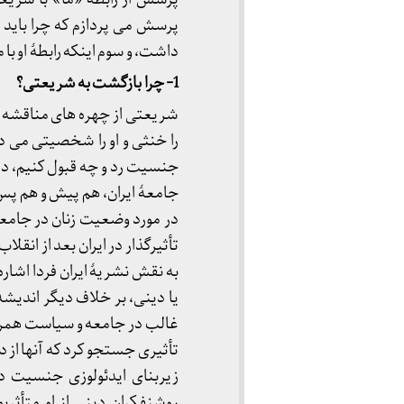
پرسش می پردازم که چرا باید 
داشت، و سوم اینکه رابطۀ او با
‎1- چرا بازگشت به شریعتی؟
‎
شریعتی از چهره های مناقشه بر 
را خنثی و او را شخصیتی می دا
جنسیت رد و چه قبول کنیم، در 
جامعۀ ایران، هم پیش و هم پس ا
در مورد وضعیت زنان در جامع
تأثیرگذار در ایران بعد از انقل
به نقش نشریۀ ایران فردا اشار
یا دینی، بر خلاف دیگر اندیشه ه
غالب در جامعه و سیاست همراه ب
تأثیری جستجو کرد که آنها از د
زیربنای ایدئولوزی جنسیت در 
روشنفکران دینی از او متأثربو