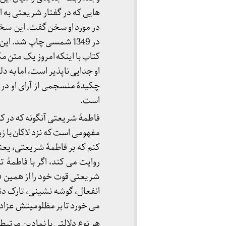
هایی که در گفتار شریعتی به ا
در مورد او سخن گفت. این سخنر
در 1349 شمسی چاپ شد. ا
کتاب با اینکه امروز یک متن م
او جدایی ناپذیر است، اما به 
چکیدۀ منسجمی از آرای او در ب
است.
‎فاطمۀ شریعتی آنگونه که در 
مفهومی است که نزد لاکان با زبا
کنم که بر فاطمۀ شریعتی، یعن
روایت می کند، اگر با فاطمۀ 
شریعتی قوت خود را از همین ف
انفعال، گوشه نشینی، تارک دن
می خورد تا بر مظلومیتش عزادار
هر نوع دلالتی با نمادین مرتبط 