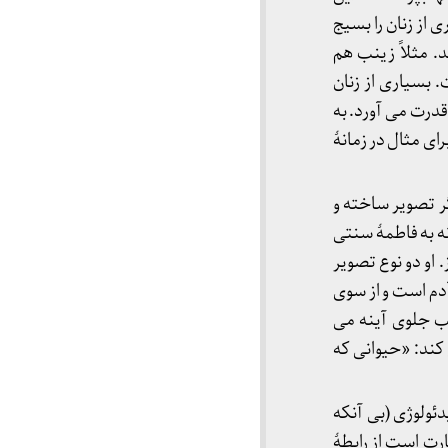
از زنان را بسیج
د. مثلاً زینب هم
سیاری از زنان
قدرت می آورد. به
ی مثال در زمانۀ
گر تصویر ساخته و
نه به فاطمۀ سنتی
او دو نوع تصویر
دم است و از سوی
ب جلوی آینه می
 کند: «حیوانی که
دئولوژی (بی آنکه
ارت است از رابطۀ