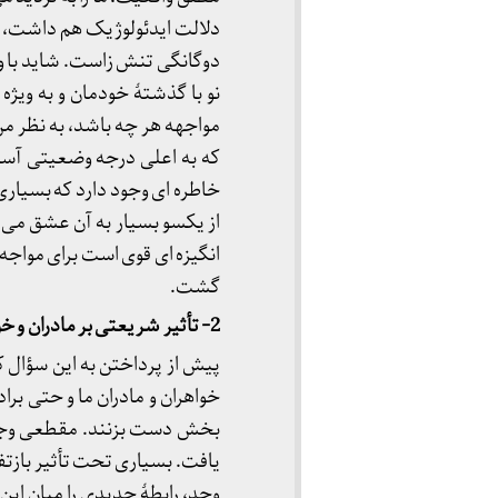
دلالت ایدئولوژیک هم داشت، و 
دوگانگی تنش زاست. شاید با وجو
نو با گذشتۀ خودمان و به ویژه
مواجهه هر چه باشد، به نظر من 
که به اعلی درجه وضعیتی آست
خاطره ای وجود دارد که بسیاری ا
از یکسو بسیار به آن عشق می و
انگیزه ای قوی است برای مواجه ش
گشت.
‎2- تأثیر شریعتی بر مادران و خواهران ما
پیش از پرداختن به این سؤال ک
خواهران و مادران ما و حتی برا
بخش دست بزنند. مقطعی وجود
یافت. بسیاری تحت تأثیر بازتفس
وجد، رابطۀ جدیدی را میان این