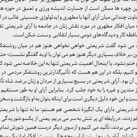
این چهره ها ممکن است از جسارت اندیشه ورزی و تعمق در حوزه ها
وت چندانی میان آرای آنها با مطهری و ایدئولوژی جنسیتی غالب در ایر
ه میان افکار مطهری در مورد نقش زنان در جامعه با آرای شریعتی ت
محافظه کار و دیدگاه های دومی بسیار انقلابی و سنت شکن است.
ات می شود گفت شریعتی خواهی نخواهی هنوز هم در میان روشنفکر
بر این، بر خلاف بسیاری دیگر هنوز هم می توان با او به گفتگو نشست؛ حتی
تم نشود. با اینحال اهمیت شریعتی تنها به این خلاصه نمی شود که او 
گو کنیم، بلکه در این هم هست که تأثیرگذارترین روشنفکر مردمی در
 آن بود. آرای شریعتی در بسیج بسیاری از مردان و زنان بر ضد شاه تأ
 متدین و غیره را به خود جلب کرد. بنابراین آرای او به طور مستقیم
 و این خود دلیل دیگری است برای اینکه بتوان به او بازگشت و سخن او 
ه شریعتی دارای یک انگیزۀ شخصی هم هستم: ما نه تنها با شریعتی ب
م زدند، در رابطه ای پر تنش به سر می بریم. یعنی از یکسو شوریدگی تما
سر می بردند، تأئید می کنیم و از سوی دیگر درست همین شورش تمام عی
 اندازد. آرای شریعتی نیز از این وجه خالی نیست: افکار او از یکسو ره