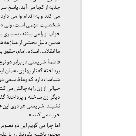
جذبه از کجا می آید، پاسخ سر
می کند و به اقدام وا می دارد.
شخصیت مهمی است، ولی دال 
خواب او را می بینند، بسیاری ب
همین دلیل بخشی از منازعه های
ما انقلاب، اسلام، امام، حقوق ب
‎فاطمۀ شریعتی در برابر دو نو
پرداختۀ گفتار پهلوی، همان اید
شباهت دارد که وعاظ سعی در سا
خیالی از زن را به چالش می کش
دیگر زن ساخته و پرداختۀ گف
نشیند. شریعتی هر دوی این ها 
خرید می کند.»
‎اما چرا می گویم این دو تصویر
مجبور باشیم تفاوتش را با علم ه