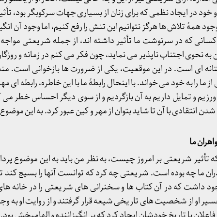
خود در ایجاد نظمی که برای زنان از بسیاری جهات سرکوبگر بود، تأثی
د همۀ تلاش ها هرگز نتوانیم این تنش را رفع کنیم، اما وجود آن انگیز
 کسانی که در سرنوشت ما تأثیر داشته اند، از جمله شریعتی مواجه 
به نحوی اجتناب ناپذیر می نماید، چون فکر می کنم در زمانه و روزگا
انه ای است. در این موقعیت، یکی از ضرورت ها بازخوانی است. من
ز ما را به خود می خواند. با اینحال رابطۀ ما با این خاطره، رابطه ای 
رزیم و تمایل داریم به آن بازگردیم و از سوی دیگر احساس خطر می ک
دن انتقادی با آن تا شاید بتوان از مهر و کین عبور کرد. به این موضوع 
‎
ه تأثیر شریعتی بر امروز چیست، به نظر من باید به این موضوع پرداخ
دران ما چه بوده است. شریعتی چه کرد که توانست آنها را بسیج کند تا
 داشت که در آن کتاب ها و سخنرانی های شریعتی را در خانه ها
یر او از شخصیت های تاریخی شیعه قرار گرفتند و از روایت او به وجد
 فاعلان با تاریخ خودشان ایجاد کرد که بر انگیزاننده و الهامبخش ب