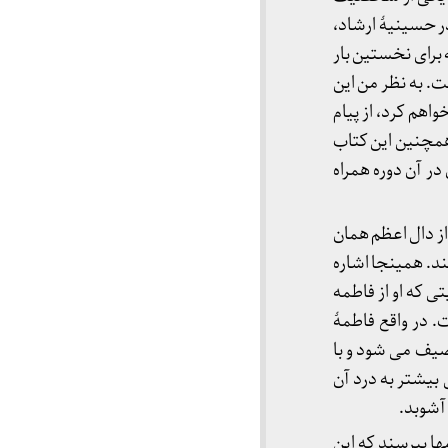
ر حسینیۀ ارشاد،
 برای نخستین بار
ست. به نظر من این
اهم کرد، از پیام
همچنین این کتاب
در آن دوره همراه
ز دال اعظم همان
ند. همینجا اشاره
 که او از فاطمه
. در واقع فاطمۀ
صیف می شود و با
بیشتر به درد آن
آشوبد. ‎
مها بپرسند که این