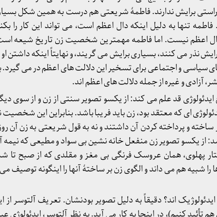
راستی برایش ندارند. فاطمۀ شریعتی هم درست به همین شکل بسیاری 
 فاطمه تنها به دلیل اینکه دال اعظم است، می تواند این کار را بکن
اعظم نیست. اما فاطمه مهمترین شخصیت زن تاریخ شیعه است. ب
رایش نذر می کنند، بسیاری برایش می گریند، و نهایتاً اینکه داشتن او 
 سیاسی و اجتماعی برای تسخیر این دلالت های اعظم در می گیرد. برا
شر، آزادی و غیره از جمله دلالت های اعظم اند.
ع ایدئولوژی قد علم می کند: از یکسو تصویر سنتی از زن و از سوی دی
ئولوژی ای که معتقد بود، زن باید فریبا باشد. بنابراین این شخصیت 
خته و پرداخته کردن آن داشتند و نه به قول شریعتی به زن آن روز. 
د: از یکسو تصویر زن منفعل خانه نشین بی سواد و مطیعی که نیمه آ
تار پهلوی، همان عروسک فرنگی بی مغز و مقلدی که از صبح تا ش
را شبیه هم می داند و الگوی زن بر ساختۀ آنها را اینگونه توصیف می
 ایدئولوژیک اند؟ دقیقاً به دلیل تصویر بودنشان. تعریف آلتوسر از ای
م تأئید کنیم)، در اینجا به کار می آید. به نظر آلتوسر، ایدئولوژی عب