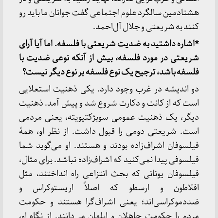
هشتادمین سالگرد علوم اجتماعی گفت جوانان ما باید رو
کنند به شریعتی و جلال آل‌احمد.
*اشاره داشتید به ضدیت شریعتی با فلسفه. اما آیا آرای
شریعتی در مورد فلسفه، بیش از آنکه نوعی ضدیت با
فلسفه باشد، ترجیح یک نوع فلسفه بر نوع دیگر نیست؟
دو اندیشه در غرب وجود دارد. یکی ذهنیت استعلایی
است که از کانت و دکارت شروع شد و پیش آمد. ذهنیت
دیگر، یک ذهنیت عمومی سوبژکتیویته، یعنی مردمی
است. شریعتی دومی را قبول داشت. از نظر او، همۀ
فیلسوفان اشراف‌زاده بودند و هستند. او می‌گوید شما
فیلسوفی پیدا نمی‌کنید که اشراف‌زاده نباشد. برای مثال،
فیلسوفان یونانی که بحث انتزاعی راه انداختند، مثل
افلاطون و ارسطو که اصلاً اریستوکراس و
ضددموکراسی‌اند؛ یعنی اشراف‌گرا هستند و حکومت
مردم را حکومت جاهلان و ابلهان می‌دانند. از نگاه او،