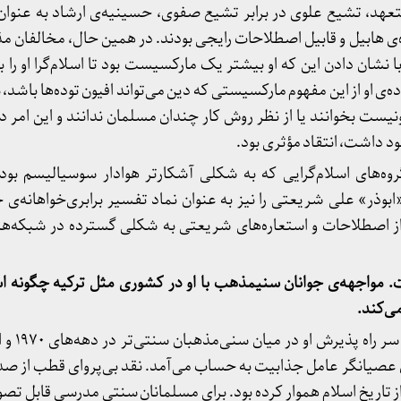
تعهد، تشیع علوی در برابر تشیع صفوی، حسینیه‌ی ارشاد به عنوان
‌ی هابیل و قابیل اصطلاحات رایجی بودند. در همین حال، مخالفان 
نشان دادن این که او بیشتر یک مارکسیست بود تا اسلام‌گرا او را بی‌
‌ی او از این مفهوم مارکسیستی که دین می‌تواند افیون توده‌ها باشد،
نیست بخوانند یا از نظر روش کار چندان مسلمان ندانند و این امر در
د داشت، انتقاد مؤثری بود.
۲۰۱۰ با ظهور گروه‌های اسلام‌گرایی که به شکلی آشکارتر هوادار سوسیالیسم بو
» علی شریعتی را نیز به عنوان نماد تفسیر برابری‌خواهانه‌ی خو
ه از اصطلاحات و استعاره‌های شریعتی به شکلی گسترده در شبکه‌ه
واجهه‌ی جوانان سنی​مذهب با او در کشوری مثل ترکیه چگونه 
ی‌کند.
عصیانگر عامل جذابیت به حساب می‌آمد. نقد بی‌پروای قطب از صدر اس
 تاریخ اسلام هموار کرده بود. برای مسلمانان سنتیِ مدرسی قابل‌ تصور