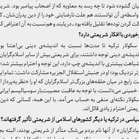
ن گشوده شود تا چه رسد به معاویه که از اصحاب پیامبر بود. شریعت
ه واسطه‌ی آن توانستند هم علت نارضایتی خود را از دین پدران‌شان ــ ک
 کردن توده‌ها تقلیل یافته بود ــ دریابند و هم نسبت به آن اعتراض کن
وردی با افکار شریعتی دارد؟
کولار ترکیه تا مدت‌ها نسبت به اندیشه‌ی دینی بی‌اعتنا بودن
دیشه‌ی دینی توجه داشتند، برای شریعتی بیش از سایر اسلام‌گرایان 
 شباهت بیشتری با اندیشه‌ی چپ دارد، این توجه و احترام بیشتر شد؛ او 
 نزدیک بود؛ او در جنبش استقلال الجزیره مشارکت داشت: تمام این مو
 رایج در میان حلقه‌های بزرگ‌تر اسلام‌گرایان که او را «نظریه‌پرداز 
له خمینی می‌دانست، با توجه به عاقبت مصیبت‌بار سوسیالیسم ایران
کولار نکته‌ای منفی به حساب می‌آمد. با این همه، کسانی که دین را
یعتی احترام زیادی قائل‌اند.
اسی در ترکیه یا دیگر کشورهای اسلامی از شریعتی تأثیر گرفته​اند؟
ادگرایان» از آنها نام بردم بی‌شک متأثر از شریعتی بودند، البته ب