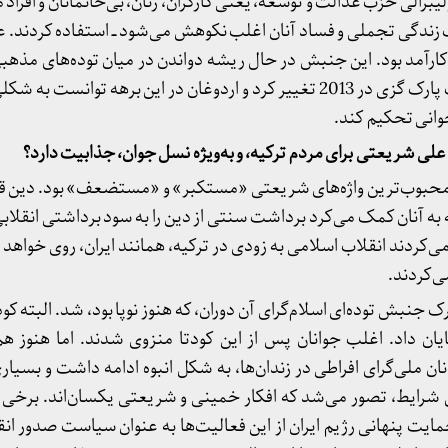
برالی حزب عدالت و توسعه، یعنی کارگران، زنان، بی‌خانمانان و افراد م
 زندگی تجملی و فساد آنان اغلب نکوهش می‌شود ــ استفاده کردند. 
کارآمد بود. این جنبش در حال ریشه ‌دواندن در میان توده‌های مذهبی
سیاسی ترکیه پس از اعتراضات پارک گزی در 2013 تغییر کرد و اردوغان در این برهه تو
 جوانی تحکیم کند.
علی شریعتی برای مردم ترکیه، و به‌ویژه نسل جوان، جذابیت دارد؟
ای جوانان نسل دهه‌ی ۱۹۷۰، محبوب‌ترین واژه‌های شریعتی «مستکبر» و «مستضعف» بود. د
ه به آنان کمک می‌کرد برداشت سنتی از دین را به سود برداشتی انقلابی 
ی‌کردند انقلاب اسلامی به زودی در ترکیه، همانند ایران، روی خواهد دا
ی‌کردند.
ان داد. اغلب جوانان پس از این کودتا منزوی شدند. اما هنوز هم
ان ملی‌گرای افراطی در زندان‌ها، به شکل انبوه ادامه داشت و بسیاری 
ین شرایط، تصور می‌شد که افکار خمینی و شریعتی یکسان‌اند. برخی از
مایت پنهانی رژیم ایران از این فعالیت‌ها به عنوان سیاست صدور ان