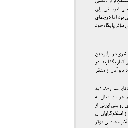
نتفع از آن، یعنی
علی شریعتی برای
 بود اما دورنمای
انست به شکلی مؤثر پایگاه خود
ین قشری در برابر دین
کنار بگذارند. در
د و آنان از منظر
در واقع، انقلاب ایران باعث تحرک جنبش توده‌ای اسلام‌گرای آن دوران، که هنوز نوپا بود، شد. البته کودتای سال ۱۹۸۰ به
 جریان اقبال به
روایتی ایرانی از
 اسلام‌گرایان آن
قلاب، عاملی مؤثر