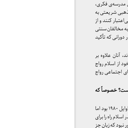
 مدرسه‌ی فکری،
مذهبی شریعتی به
اعتبار کنند و از
 به مخالفان سنتی
 دورانی که تأکید
دند، آنان علاوه بر
د از اسلام رواج
ای اجتماعی رواج
است؟ خصوصاً که
شیعه بودن او مانعی عمده بر سر راه پذیرش او در میان سنی‌مذهبان سنتی‌تر در دهه‌های ۱۹۷۰ و اوایل ۱۹۸۰ بود اما
لام راه را برای
 نبود که زبان جز