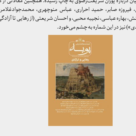
دربارهٔ پوران شریعت‌رضوی به چاپ رسیده. همچنین مقالاتی از مس
 فیروزه صابر، حمید احراری، عباس منوچهری، محمدجوادغلامرض
، بهاره عباسی، نجیبه محبی، و احسان شریعتی (از رهایی تا آزادگی
») نیز در این شماره به چشم می‌خورد.