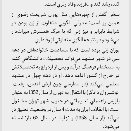
كند، رشد كند و…فرزند وفادارتري است..
سخن گفتن از چهره‌هايي مثل پوران شريعت رضوي از
همين رو است: معرفي الگويي متفاوت از زن بودن در
شرايط نابرابر و نيز زني كه با مرگ همسرش ميراث‌دار
مي‌شود و در نتيجه الگوي متفاوتي از وفاداري.
پوران زني بوده است كه با مساعدت خانواده‌اش در دهه
سي در شهر مشهد مي‌تواند تحصيلات دانشگاهي كند،
به استخدام فرهنگ درآيد و پس از ازدواج به تحصيلاتش
در خارج از كشور ادامه دهد. او در دهه چهل در مشهد
معلمي مي‌كند (در مدارسي چون ارض اقدس، رفعت،
انوشيروان دادگر) با انتقال به تهران از سال 1352 به عنوان
بازرس راهنماي تعليماتي در جنوب شهر تهران مشغول
است؛ با انقلاب ايران به مدت 4 سال در وضعيت تعليق در
مي‌آيد (از سال 1358) و نهايتا در سال 62 بازنشسته
مي‌شود.