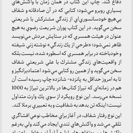
دفاع كند. چاپ اين كتاب در همان زمان با واكنش‌هاي
بسياري روبرو مي‌شود؛ كتابي كه در آن صادقانه و شفاف
بي‌هيچ خودسانسوري‌اي از زندگي مشتركش با شريعتي
سخن مي‌گويد. در اين كتاب پوران شريعت رضوي به هيچ
عنوان در هيئت همسري كه در ستايش مردش مي‌نويسد
ظاهر نمي‌شود؛ «طرحي از يك زندگي» نوشته زني شيفته
و خودباخته در برابر همسري كه اسطوره شده، نيست بلكه
از واقعيت‌هاي زندگي مشترك با علي شريعتي شفاف
سخن مي‌گويد و از همين رو كتابي مي‌شود اعتمادبرانگيز و
تا به امروز حداقل به پانزده- شانزده چاپ رسيده است آن
هم در زمانه‌اي كه تيراژ كتاب‌ها در بالاترين تيراژ به 1000
نسخه مي‌رسد. اين نوع رويكرد از سوي يك وارث متداول
نيست؛ اينكه تن بدهد به شفافيت و به تعبيري برملا كند.
اين نوع رفتار شفاف، در آغاز براي مخاطب نوعي افشاگري
تلقي مي‌شد و واكنش‌هاي تندي ايجاد مي‌كند ولي به‌رغم
واكنش‌ها و سوءتفاهم‌هاي اوليه آرام‌آرام مخاطب اعتماد