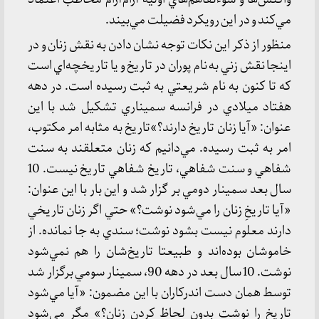
مي‌كند و در اين رويكرد فضيلت مي‌بيند.
منظور از ذكر اين نكات توجه نشان دادن به نقش زنان و در
اينجا نقش زني به نام پوران در تاريخ و يا تاريخچه‌اي است
كه تا كنون به نام شريعتي به ثبت رسيده است. در دهه
هفتاد ميلادي در فرانسه سميناري تشكيل شد با اين
عنوان: «آيا زنان تاريخ دارند؟»تاريخ به مثابه امر مكتوب،
امر به ثبت رسيده. مي‌دانيم كه زنان متعلقند به سنت
شفاهي و سنت شفاهي، تاريخ شفاهي تاريخ نيست. 10
سال بعد سمينار دومي بر گزار شد و اين بار با اين عنوان:
«آيا تاريخِ زنان را مي‌شود نوشت؟» حتي اگر زنان تاريخي
دارند معلوم نيست بشود نوشت؛ سندي به جا نمانده. از
خاموشان بوده‌اند و طبيعتا تاريخ‌شان را هم نمي‌شود
نوشت. 10 سال بعد در دهه 90، سمينار سومي برگزار شد
توسط همان دست اندركاران با اين مضمون: «آيا مي‌شود
تاريخ را نوشت بدون لحاظ كردن زنان؟» مگر مي‌شود