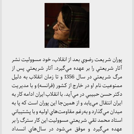
پوران شريعت رضوي بعد از انقلاب، خود مسووليت نشر
آثار شريعتي را بر عهده مي‌گيرد. آثار شريعتي پس از
مرگ شريعتي در سال 1356 و تا زمان انقلاب به دليل
ممنوعيت نام او در خارج از كشور (فرانسه) و با مديريت
دكتر حسن حبيبي در مي‌آيد. با انقلاب ايران ادامه كار به
ايران انتقال مي‌يابد و از همين‌جا اين پوران است كه پا به
ميدان مي‌گذارد و به‌رغم مقاومت‌هاي اوليه و با پشتيباني
استاد محمد تقي شريعتي مسووليت اين كار سترگ را بر
عهده مي‌گيرد و موفق مي‌شود در سال‌هاي انسداد