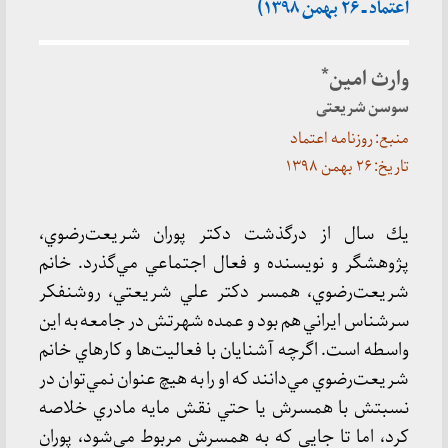
اعتماد ـ ۲۶ بهمن ۱۳۹۸)
*
وارث امین
سوسن شریعتی
منبع: روزنامه اعتماد
تاریخ: ۲۶ بهمن ۱۳۹۸
يك سال از درگذشت دكتر پوران شريعت‌رضوي،
پژوهشگر و نويسنده و فعال اجتماعي مي‌گذرد. خانم
شريعت‌رضوي، همسر دكتر علي شريعتي، روشنفكر
سرشناس ايراني هم بود و عمده شهرتش در جامعه به اين
واسطه است. اگرچه آشنايان با فعاليت‌ها و كارهاي خانم
شريعت‌رضوي مي‌دانند كه او را به هيچ عنوان نمي‌توان در
نسبتش با همسرش يا حتي نقش مايه مادري خلاصه
كرد، اما تا جايي كه به همسرش مربوط مي‌شود، پوران