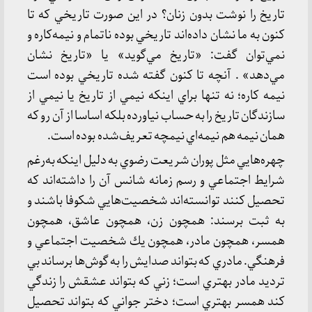
تاريخ را نوشت بدون زنان؟ در اين صورت تاريخي كه تا
كنون به ما نشان داده‌اند تاريخي بوده ناتمام و نيمه‌كاره و
نمي‌توان گفت: «تاريخ مي‌گويد» يا «تاريخ نشان
مي‌دهد» . آنچه تا كنون گفته شده تاريخي بوده است
نيمه كاره؛ نه تنها براي اينكه نيمي از تاريخ يا نيمي از
سازندگان تاريخ را به حساب نياورده بلكه اساسا از آن رو كه
همان نيمه هم نيمه‌اي نيمچه تعريف‌شده بوده است.
چهره‌هايي مثل پوران شريعت رضوي به دليل اينكه به‌رغم
شرايط اجتماعي و رسم زمانه شانس آن را داشته‌اند كه
تحصيل كنند توانسته‌اند شخصيت‌هايي شكوفا باشند و
به ثبت برسند: همچون زن، همچون عاشق، همچون
همسر، همچون مادر، همچون يك شخصيت اجتماعي و
فرهنگي. مادري كه بتواند صدايش را به گوش‌ها برساند بي
ترديد مادر بهتري است؛ زني كه بتواند عشقش را زندگي
كند همسر بهتري است؛ دختر جواني كه بتواند تحصيل