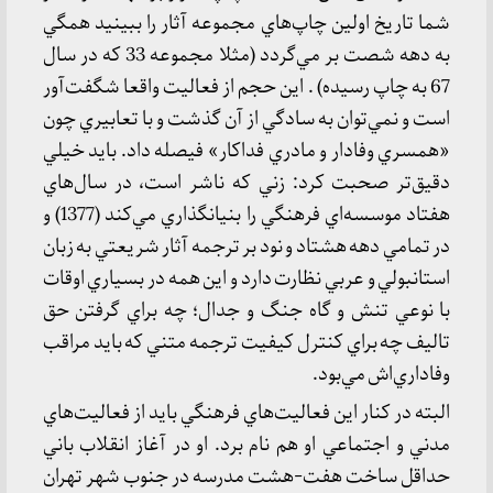
شما تاريخ اولين چاپ‌هاي مجموعه آثار را ببينيد همگي
به دهه شصت بر مي‌گردد (مثلا مجموعه 33 كه در سال
67 به چاپ رسيده) . اين حجم از فعاليت واقعا شگفت‌آور
است و نمي‌توان به سادگي از آن گذشت و با تعابيري چون
«همسري وفادار و مادري فداكار» فيصله داد. بايد خيلي
دقيق‌تر صحبت كرد: زني كه ناشر است، در سال‌هاي
هفتاد موسسه‌اي فرهنگي را بنيانگذاري مي‌كند (1377) و
در تمامي دهه هشتاد و نود بر ترجمه آثار شريعتي به زبان
استانبولي و عربي نظارت دارد و اين همه در بسياري اوقات
با نوعي تنش و گاه جنگ و جدال؛ چه براي گرفتن حق
تاليف چه براي كنترل كيفيت ترجمه متني كه بايد مراقب
وفاداري‌اش مي‌بود.
البته در كنار اين فعاليت‌هاي فرهنگي بايد از فعاليت‌هاي
مدني و اجتماعي او هم نام برد. او در آغاز انقلاب باني
حداقل ساخت هفت-هشت مدرسه در جنوب شهر تهران