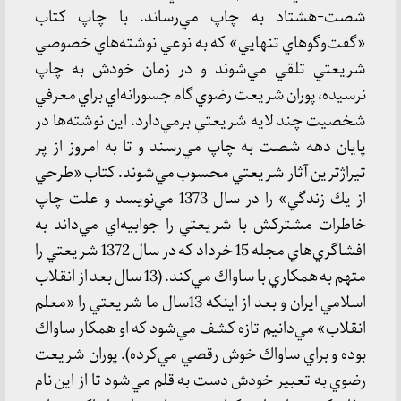
شصت-هشتاد به چاپ مي‌رساند. با چاپ كتاب
«گفت‌وگوهاي تنهايي» كه به نوعي نوشته‌هاي خصوصي
شريعتي تلقي مي‌شوند و در زمان خودش به چاپ
نرسيده، پوران شريعت رضوي گام جسورانه‌اي براي معرفي
شخصيت چند لايه شريعتي برمي‌دارد. اين نوشته‌ها در
پايان دهه شصت به چاپ مي‌رسند و تا به امروز از پر
تيراژ‌ترين آثار شريعتي محسوب مي‌شوند. كتاب «طرحي
از يك زندگي» را در سال 1373 مي‌نويسد و علت چاپ
خاطرات مشتركش با شريعتي را جوابيه‌اي مي‌داند به
افشاگري‌هاي مجله 15 خرداد كه در سال 1372 شريعتي را
متهم به همكاري با ساواك مي‌كند. (13 سال بعد از انقلاب
اسلامي ايران و بعد از اينكه 13سال ما شريعتي را «معلم
انقلاب» مي‌دانيم تازه كشف مي‌شود كه او همكار ساواك
بوده و براي ساواك خوش رقصي مي‌كرده). پوران شريعت
رضوي به تعبير خودش دست به قلم مي‌شود تا از اين نام