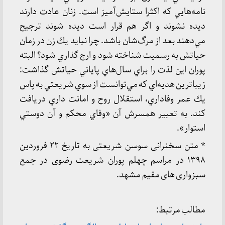
نامه‌هايي كه اكثرا ستايش‌آميز است. زنان عادت دارند
ديده نشوند و اگر هم قرار است ديده شوند ترجيح
مي‌دهند بعد از مرگ‌شان باشد. چرا نبايد يك زن در زمان
حياتش به رسميت شناخته شود و ارج گذاري شود؟ البته
پوران اين لذت را براي سال‌هاي پاياني حياتش گذاشت:
زيباترين هديه‌اي كه مي‌توانست از سوي شريعتي به پاس
يك عمر وفاداري، استقلال روح و امانت داري دريافت
كند. به تعبير همسرش آن «وفاي محكم و آن دوستي
استوار».
* متن سخنرانی سوسن شریعتی به تاریخ ۲۲ فروردین
۱۳۹۸ در مراسم چهلم پوران شریعت رضوی در جمع
سبزواری های مقیم مشهد.
مطالب مرتبط: