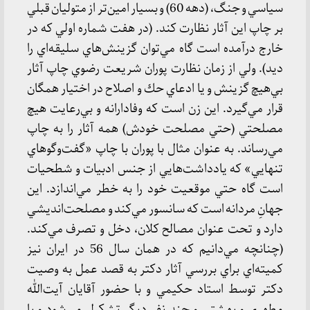
سياسي و جنگ، (دهه 60) و بسيار امين‌تر از متوليان قبلي
بر چاپ اين آثار نظارت كند. (در هفت شماره اولي كه در
خارج درآمده است گاه مي‌توان گزينش‌هاي سليقه‌اي را
ديد). ولي از زمان نظارت پوران شريعت رضوي چاپ آثار
بي‌هيچ گزينش و يا ادعاي حك و اصلاح در اختيار همگان
قرار مي‌گيرد. اين زن است كه وفادارانه و بي‌رعايت هيچ
مصلحتي (حتي مصلحت خودش) همه آثار را به چاپ
مي‌رساند. به عنوان مثال با پوران با چاپ «گفت‌وگو‌هاي
تنهايي» كه يادداشت‌هايي از جنس ادبيات و شطحيات
است گاه حتي موقعيت خود را به خطر مي‌اندازد. اين
جهانِ مردانه است كه سانسور مي‌كند و مصلحت‌انديشي
دارد و تحت عنوان مصالح كلان، دخل و تصرف مي‌كند.
(چنانچه مي‌دانيم كه در همان سال 56 در ايران نيز
كميته‌اي براي بررسي آثار دكتر به قصد عمل به وصيت
دكتر توسط استاد حكيمي و با حضور آقايان آيت‌الله
مطهري و بهشتي و چند نفر ديگر تشكيل مي‌شود و با