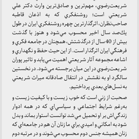
شريعت‌رضوي، مهم‌ترين و صادق‌ترين وارث دكتر علي
شريعتي است؛ روشنفكري كه به اذعان قاطبه
صاحب‌نظران، اثرگذارترين چهره روشنفكري ايران در طول
يك‌صد سال اخير محسوب مي‌شود و هنوز با گذشت
بيش از 40 سال از درگذشتش، همچنان در جامعه فكري و
فرهنگي ايران اثرگذار است. از اين حيث حفظ و نگهداري و
اشاعه مجموعه آثار شريعتي اهميت مي‌يابد و تاثير پوران
شريعت‌رضوي در اين ميان برجسته مي‌شود. در نخستين
سالگرد او به نقشش در انتقال صادقانه ميراث شريعتي
به نسل‌هاي بعدي پرداختيم.
صحبت از زني است كه خوب زيست و با كيفيت زيست و
به‌رغم شرايط اجتماعي و سياسي‌اي كه در همه ادوار
زندگي‌اش بر او تحميل مي‌شد توانست استوار بماند و بدل
شود به امكاني و اميدي براي ما زنان آن هم در جامعه‌اي كه
زنان هميشه جنس دوم محسوب مي‌شوند و در مرتبه دوم