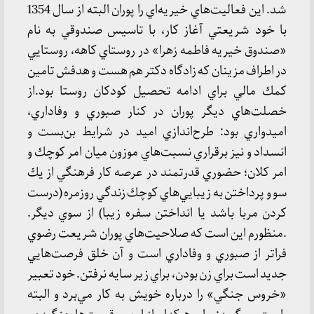
شد. اين فعاليت‌هاي خيريه‌اي را پوران البته از سال 1354
با خود شريعتي آغاز كار، با تاسيس صندوقي به نام
«صندوق خيريه فاطمه زهرا» در روستاي كاهه، روستايي
در اطراف مزينان كه زادگاه دكتر هم هست و هدفش تامين
كمك مالي براي ادامه تحصيل كودكان روستا بود.از
خصلت‌هاي ديگر پوران در كنار صبوري و وفاداري،
اميدواري بود: طرح‌اندازي اميد در شرايط بن‌بست و
انسداد و نيز برقراري نسبت‌هاي موزون ميان امر كوچك و
امر كلان؛ حضوري قدرتمند در عرصه كار فرهنگي از يك
سو و پرداختن به زيبايي‌هاي كوچك زندگي روزمره (درست
كردن مربا باشد يا انداختن سفره زيبا) از سوي ديگر.
.منظورم اين است كه صلاحيت‌هاي پوران شريعت رضوي
فراتر از صبوري و وفاداري است و آن خلق فرصت‌هايي
جديد است براي زن بودن، براي زير سايه نرفتن. خود تعبير
«خروس جنگي» را درباره خويش به كار مي‌برد و البته