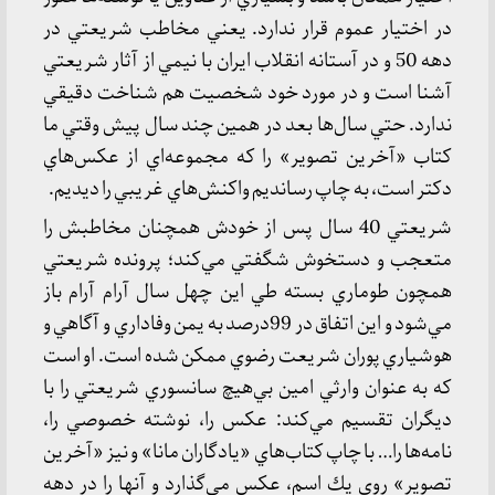
در اختيار عموم قرار ندارد. يعني مخاطب شريعتي در
دهه 50 و در آستانه انقلاب ايران با نيمي از آثار شريعتي
آشنا است و در مورد خود شخصيت هم شناخت دقيقي
ندارد. حتي سال‌ها بعد در همين چند سال پيش وقتي ما
كتاب «آخرين تصوير» را كه مجموعه‌اي از عكس‌هاي
دكتر است، به چاپ رسانديم واكنش‌هاي غريبي را ديديم.
شريعتي 40 سال پس از خودش همچنان مخاطبش را
متعجب و دستخوش شگفتي مي‌كند؛ پرونده شريعتي
همچون طوماري بسته طي اين چهل سال آرام آرام باز
مي‌شود و اين اتفاق در 99درصد به يمن وفاداري و آگاهي و
هوشياري پوران شريعت رضوي ممكن شده است. او است
كه به عنوان وارثي امين بي‌هيچ سانسوري شريعتي را با
ديگران تقسيم مي‌كند: عكس را، نوشته خصوصي را،
نامه‌ها را… با چاپ كتاب‌هاي «يادگاران مانا» و نيز «آخرين
تصوير» روي يك اسم، عكس مي‌گذارد و آنها را در دهه