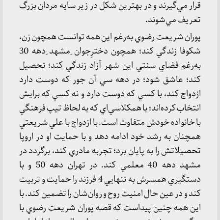
قرار مي‌گيرند و در بهترين شكل در زير سايه مردان بزرگ
تعريف مي‌شوند.
پوران شريعت رضوي به‌رغم اين همه توانست همچون زن،
شكوفا زندگي كند؛ همچون دخترِجوان ِمشهد ِدهه 30
به‌رغم فضاي سنتي اين شهر آزاد زندگي كند؛ تحصيل
كند؛ عاشق شود؛ در دهه سي آن جور كه دوست دارد
ازدواج كند، با كسي كه دوست دارد و نه كسي كه برايش
انتخاب كرده‌اند؛ با همكلاسي‌اي كه به لحاظ تيپ فرهنگي
با خانواده خودش متفاوت است. با ازدواج با علي شريعتي
همچنان به رشد خود ادامه دهد و با حمايت او در اروپا
تحصيلاتش را به پايان برد؛ تجربه مادري كند، برگردد در
مشهد دهه 40 معلمي كند. در تهران دهه 50 و با
دستگيري همسرش به تنهايي 4 فرزند را حمايت و تربيت
كند و در عين حال امنيت روح و روان‌شان را تضمين كند. با
اين همه چنين پيداست كه قصه پوران شريعت رضوي با