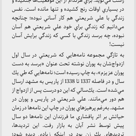
راست مي‌گويد: براي هركدام از اين موقعيت‌ها جنگيده و
در بسياري اوقات رنج كشيده و تنها مانده است. نفس
زندگي با علي شريعتي هم كار آساني نبوده؛ چنانچه
مي‌دانيم كه زندگي براي خود علي شريعتي هم آسان
نبوده، چه برسد زندگي با كسي كه زندگي برايش آسان
نيست!
به تازگي مجموعه نامه‌هايي كه شريعتي در سال اول
ازدواج‌شان به پوران نوشته تحت عنوان «برسد به دست
پوران عزيزم»، به چاپ رسيده است؛ نامه‌هايي كه طي يك
سال و در فاصله 1337 تا 1338 از پاريس به مشهد ارسال
مي‌شده است. يك‌سالي كه اين دو درست پس از ازدواج از
هم دور مي‌مانند. علي شريعتي در پاريس و پوران در
مشهد. به‌رغم پرهيزهاي پوران در چاپ اين نامه‌ها در زمان
حياتش بر اثر پافشاري ما فرزندان اين نامه‌ها دو سال
پيش توسط نشر آبان به بازار رفت. اين ترديدها،
ترديد‌هاي يك زن بود در اينكه زيادي ديده شود؛