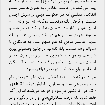
مرگ همسرش شروع مي‌شود و چهل سال پس از او ادامه
پيدا مي‌كند. در جامعه انقلابي، به عنوان همسر معلم
انقلاب، معلمي كه در حكومت ديني بر سرش اجماع
نيست او گرفتار يك موقعيت دوگانه- نه اين و نه آن –
است. هم از آغاز دهه شصت به انزوا كشيده مي‌شود و
ممنوع‌الخروج است و هم در نگاه بسياري همسر يك
متهم. همسر مردي كه هم متهم است به همكاري با
ساواك و هم مسبب يك انقلاب. در چنين وضعيتي پوران
شريعت رضوي بايد همچون همسر و نيز وارث، بقا و
امنيت يك ميراث را تضمين كند و در عين حال امكان
انتخاب را براي مخاطبان شريعتي فراهم بياورد.
مي دانيم كه در آستانه انقلاب ايران، علي شريعتي نام
بسيار معروفي است و بسياري از آثارش در تيراژ 100هزار
200 هزار تا تكثير مي‌شود و خوانده مي‌شود اما اين آثار
فقط شايد 40 درصد سخنراني‌هاي او را در بربگيرد و در
اختيار همگان باشد و بسياري از عناوين يا نوشته‌ها هنوز