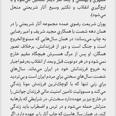
اوج‌گيري انقلاب و تكثير وسيع آثار شريعتي منحل
مي‌شود).
پوران شريعت رضوي عمده مجموعه آثار شريعتي را در
همان دهه شصت با همكاري مجيد شريف و امير رضايي
به چاپ مي‌رساند؛ در همان سال‌هايي كه ممنوع‌الخروج
است و جنگ است و دور از فرزندانش. برخلاف تصور
همگان، او پس از مرگ همسرش هيچگاه مقيم خارج
نمي‌شود و در هر دو نوبت قبل و بعد از انقلاب به‌رغم اجبار
به خروج فرزندانش خود در ايران مي‌ماند. سال‌هاي
شصت، سال‌هاي سختي براي مردم ايران است و بي‌ترديد
براي زني تنها كه با كوچك‌ترين فرزندش مونا زندگي
مي‌كند و مسووليت تامين امنيت مالي فرزندان جوانش را
در خارج نيز بر عهده دارد سخت‌تر. در شرايطي كه بارها به
منزلش حمله مي‌شود و در ترس و اضطراب بايد زندگي
كند. در همان سال‌هاست كه چاپ آثار را بر عهده دارد. اگر