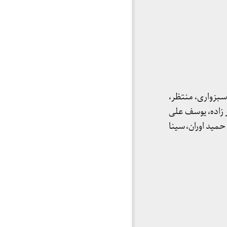
بزواری، منتظر،
زاده، یوسف علی
ید اوران، سینا