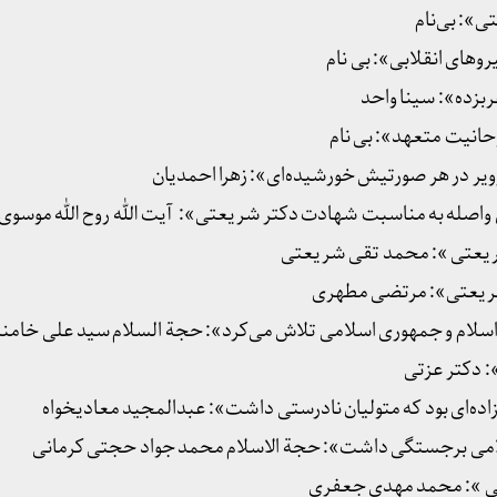
ی»: بی‌نام
های انقلابی»: بی نام
بزده»: سینا واحد
حانیت متعهد»: بی نام
ویر در هر صورتیش خورشیده‌ای»: زهرا احمدیان
ی واصله به مناسبت شهادت دکتر شریعتی»: آیت الله روح الله موسو
ریعتی »: محمد تقی شریعتی
 شریعتی»: مرتضی مطهری
لام و جمهوری اسلامی تلاش می‌کرد»: حجة السلام سید علی خامنه‌
: دکتر عزتی
اده‌ای بود که متولیان نادرستی داشت»: عبدالمجید معادیخواه
می برجستگی داشت»: حجة الاسلام محمد جواد حجتی کرمانی
ی »: محمد مهدی جعفری