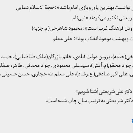
‌توانست بهترین یاور و بازی امام باشد» :حجة الاسلام دعایی
عتی تکثیر می‌کردند»: بی‌نام
دودن فرهنگ غرب است»: محمود شاهرخی( م.جزبه)
 و بهشت موعود انقلاب بود»: علی معلم
به)، پروین دولت آبادی، خانم بازرگان(ملک طباطبایی)، حمید س
 جواد محقق(م.آتش)، سیدعلی محمودی، جواد محدثی، طاهره صفار 
، علی اکبر صادقی( ع.رشاد)، علی معلم طه حجازی، حسن حسینی، حم
 دکتر علی شریعتی آشنا شویم»
ار دکتر شریعتی به ترتیب سال چاپ شده است.