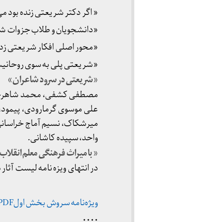
« اگر دکتر شریعتی زنده بود می
«دانشجویان و طلاب جزوات شری
«محور اصلی افکار شریعتی ز
«شریعتی پلی به سوی روحانیت
«شریعتی در سرود شاعران»
مصطفی کشفی، محمد شاهرخی(جذ
علی موسوی گرمارودی، پیمود،
میرشکاک، نسیم آماج خراسانی
واحد، سپیده کاشانی.
« با میراث فرهنگی معلم انقلاب
در انتهای ویزه نامه لیست آث
ویژه‌نامه سروش بخش اولPDF
۰۰۰۰