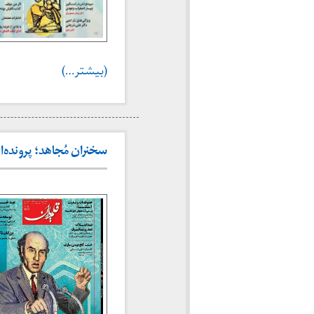
(بیشتر…)
سخنران مُجاهد؛ پرونده‌ای د