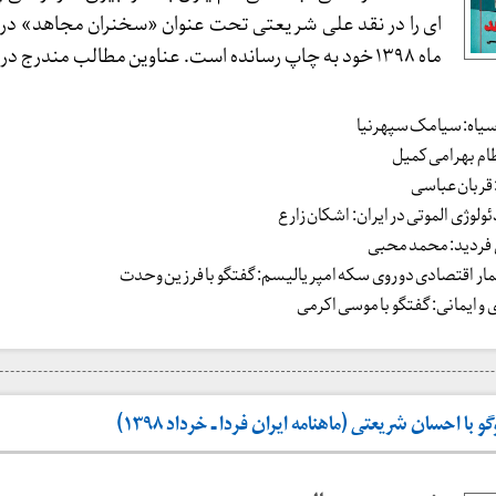
ای را در نقد علی شریعتی تحت عنوان «سخنران مجاهد» در 
ماه ۱۳۹۸ خود به چاپ رسانده است. عناوین مطالب مندرج در
یاه: سیامک سپهرنیا
ام بهرامی کمیل
 قربان عباسی
لوژی الموتی در ایران: اشکان زارع
 فردید: محمد محبی
مار اقتصادی دو روی سکه امپریالیسم: گفتگو با فرزین وحدت
 و ایمانی: گفتگو با موسی اکرمی
با احسان شریعتی (ماهنامه ایران فردا ـ خرداد ۱۳۹۸)