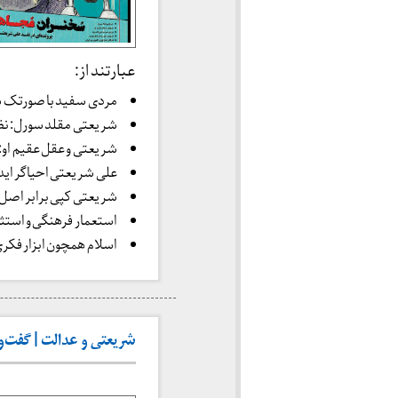
عبارتند از:
مردی سفید با صورتک س
شریعتی مقلد سورل: نظ
شریعتی و عقل عقیم او:
علی شریعتی احیاگر ایدئو
شریعتی کپی برابر اصل
استعمار فرهنگی و استث
اسلام همچون ابزار فکری
شریعتی و عدالت | گفت‌وگو 