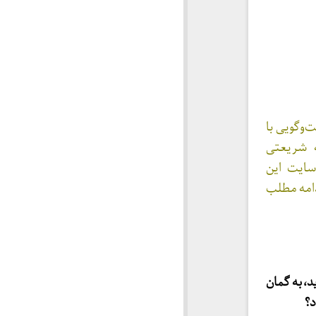
‌وگویی با
ه شریعتی
سایت این
دامه مطلب
د، به گمان
د؟