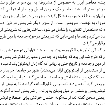
یشه معاصر ایران به خصوص از مشروطه به این سو ما فراز و نش
نه و در بستر اندیشه معاصر یک جریان اصیل و پایدار اجتماعی که
ایران و منطقه خاورمیانه شکل گرفت و جریانی در ذیل این جریان اص
عروف به نهضت شریعتی است. از سوی دیگر شریعتی در ذیل دسته
 که «متفکران انقلابی» را شامل می‌شود. ساختارهایی که شریعتی از 
اد می‌کرد و نقدها و نفی‌هایی که شریعتی در حوزه جامعه یا دین طرح 
 قرار می‌گرفت.
وی کسانی نظیر عبدالکریم سروش و… مباحث فراوانی در مورد شریعتی
ای که طرح شد این بود که چگونه و با چه متر و معیاری تفکر شریعتی ه
ز دین و جامعه و تاریخ حتی با زبانی که گاه زبان ایدئولوژیک نامیده 
 منتقدین از ایدئولوژی ارائه می‌دهند) هنوز در جامعه خریدار دا
الکتیک بین منتقدانش و جامعه ایجاد می‌کند. در این‌جا بود که 
یعتی گرد آمده بودند تصمیمی خلق‌الساعه گرفتند تا به نوعی از
نوشریعتی پوششی بر میل پنهان به برائت از شریعتی است. آنگونه
یعتی سخن گفته‌اند، از سه‌گونه احتمال خوانش برای اصطلاح نوش
کرده‌اند. او می‌گوید نوشریعتی نه 