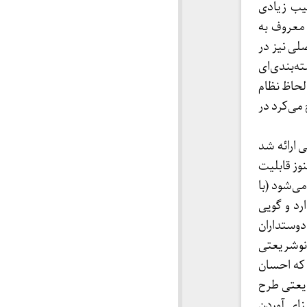
یب زیادی
 معروف به
لی نیز در
‌بندی‌ای
لحاظ نظام
می‌کرد در
 ارائه شد
نوز قابلیت
می‌شود (با
رد و گویی
دوستداران
 نوشریعتی
 که احسان
ریعتی طرح
no به معنای نفی میراث شریعتی است، نه now به معنای آوردن