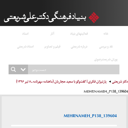
خانه
فعالیتهای بنیاد
آثار
اسناد
نقد و بررسی
درباره شریعتی
فیلم و تصاویر
استاد شریعتی
پوران شریعت‌رضوی
دکتر شریعتی
پارتیزان فکری | گفت‌وگو با سعید حجاریان (ماهنامه مهرنامه ـ ۸ تیر ۱۳۹۶)
139604_MEHRNAMEH_P138
139604_MEHRNAMEH_P138